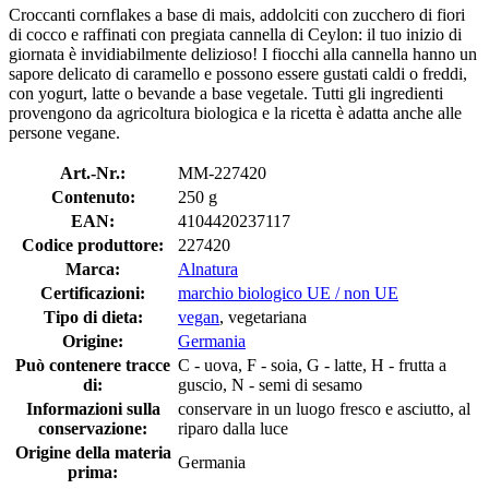
Croccanti cornflakes a base di mais, addolciti con zucchero di fiori
di cocco e raffinati con pregiata cannella di Ceylon: il tuo inizio di
giornata è invidiabilmente delizioso! I fiocchi alla cannella hanno un
sapore delicato di caramello e possono essere gustati caldi o freddi,
con yogurt, latte o bevande a base vegetale. Tutti gli ingredienti
provengono da agricoltura biologica e la ricetta è adatta anche alle
persone vegane.
Art.-Nr.:
MM-227420
Contenuto:
250 g
EAN:
4104420237117
Codice produttore:
227420
Marca:
Alnatura
Certificazioni:
marchio biologico UE / non UE
Tipo di dieta:
vegan
, vegetariana
Origine:
Germania
Può contenere tracce
C - uova, F - soia, G - latte, H - frutta a
di:
guscio, N - semi di sesamo
Informazioni sulla
conservare in un luogo fresco e asciutto, al
conservazione:
riparo dalla luce
Origine della materia
Germania
prima: