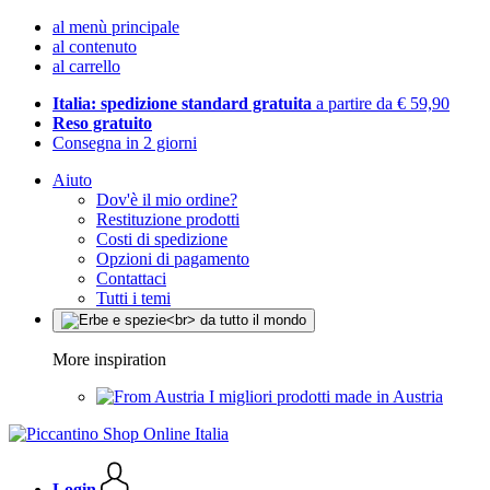
al menù principale
al contenuto
al carrello
Italia: spedizione standard gratuita
a partire da € 59,90
Reso gratuito
Consegna in 2 giorni
Aiuto
Dov'è il mio ordine?
Restituzione prodotti
Costi di spedizione
Opzioni di pagamento
Contattaci
Tutti i temi
More inspiration
I migliori prodotti made in Austria
Login