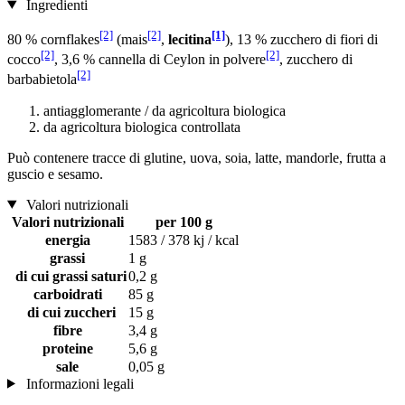
Ingredienti
[2]
[2]
[1]
80 % cornflakes
(mais
,
lecitina
), 13 % zucchero di fiori di
[2]
[2]
cocco
, 3,6 % cannella di Ceylon in polvere
, zucchero di
[2]
barbabietola
antiagglomerante / da agricoltura biologica
da agricoltura biologica controllata
Può contenere tracce di glutine, uova, soia, latte, mandorle, frutta a
guscio e sesamo.
Valori nutrizionali
Valori nutrizionali
per 100 g
energia
1583 / 378 kj / kcal
grassi
1 g
di cui grassi saturi
0,2 g
carboidrati
85 g
di cui zuccheri
15 g
fibre
3,4 g
proteine
5,6 g
sale
0,05 g
Informazioni legali