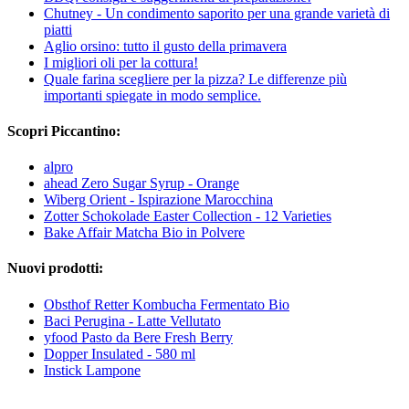
Chutney - Un condimento saporito per una grande varietà di
piatti
Aglio orsino: tutto il gusto della primavera
I migliori oli per la cottura!
Quale farina scegliere per la pizza? Le differenze più
importanti spiegate in modo semplice.
Scopri Piccantino:
alpro
ahead Zero Sugar Syrup - Orange
Wiberg Orient - Ispirazione Marocchina
Zotter Schokolade Easter Collection - 12 Varieties
Bake Affair Matcha Bio in Polvere
Nuovi prodotti:
Obsthof Retter Kombucha Fermentato Bio
Baci Perugina - Latte Vellutato
yfood Pasto da Bere Fresh Berry
Dopper Insulated - 580 ml
Instick Lampone