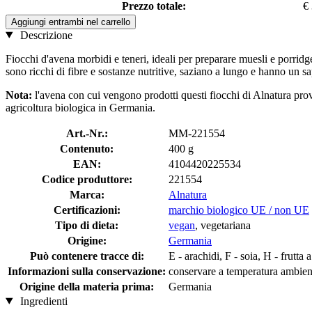
Prezzo totale:
€
Aggiungi entrambi nel carrello
Descrizione
Fiocchi d'avena morbidi e teneri, ideali per preparare muesli e porridg
sono ricchi di fibre e sostanze nutritive, saziano a lungo e hanno un s
Nota:
l'avena con cui vengono prodotti questi fiocchi di Alnatura prov
agricoltura biologica in Germania.
Art.-Nr.:
MM-221554
Contenuto:
400 g
EAN:
4104420225534
Codice produttore:
221554
Marca:
Alnatura
Certificazioni:
marchio biologico UE / non UE
Tipo di dieta:
vegan
, vegetariana
Origine:
Germania
Può contenere tracce di:
E - arachidi, F - soia, H - frutta
Informazioni sulla conservazione:
conservare a temperatura ambient
Origine della materia prima:
Germania
Ingredienti