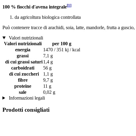
[1]
100 % fiocchi d'avena integrale
da agricoltura biologica controllata
Può contenere tracce di arachidi, soia, latte, mandorle, frutta a guscio,
Valori nutrizionali
Valori nutrizionali
per 100 g
energia
1470 / 351 kj / kcal
grassi
7,1 g
di cui grassi saturi
1,4 g
carboidrati
56 g
di cui zuccheri
1,1 g
fibre
9,7 g
proteine
11 g
sale
0,02 g
Informazioni legali
Prodotti consigliati