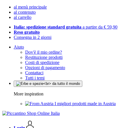
al menù principale
al contenuto
al carrello
Italia: spedizione standard gratuita
a partire da € 59,90
Reso gratuito
Consegna in 2 giorni
Aiuto
Dov'è il mio ordine?
Restituzione prodotti
Costi di spedizione
Opzioni di pagamento
Contattaci
Tutti i temi
More inspiration
I migliori prodotti made in Austria
Login