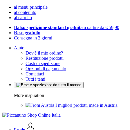
al menù principale
al contenuto
al carrello
Italia: spedizione standard gratuita
a partire da € 59,90
Reso gratuito
Consegna in 2 giorni
Aiuto
Dov'è il mio ordine?
Restituzione prodotti
Costi di spedizione
Opzioni di pagamento
Contattaci
Tutti i temi
More inspiration
I migliori prodotti made in Austria
Login