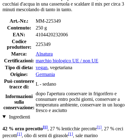
cucchiai d'acqua in una casseruola e scaldare il mix per circa 3
minuti mescolando di tanto in tanto.
Art.-Nr.:
MM-225349
Contenuto:
250 g
EAN:
4104420232006
Codice
225349
produttore:
Marca:
Alnatura
Certificazioni:
marchio biologico UE / non UE
Tipo di dieta:
vegan
, vegetariana
Origine:
Germania
Può contenere
L - sedano
tracce di:
dopo l'apertura conservare in frigorifero e
Informazioni
consumare entro pochi giorni, conservare a
sulla
temperatura ambiente, conservare in un luogo
conservazione:
fresco e asciutto
Ingredienti
[1]
[1]
42 % orzo precotto
, 27 % lenticchie precotte
, 27 % ceci
[1]
[1]
precotti
, olio di semi di girasole
, sale marino