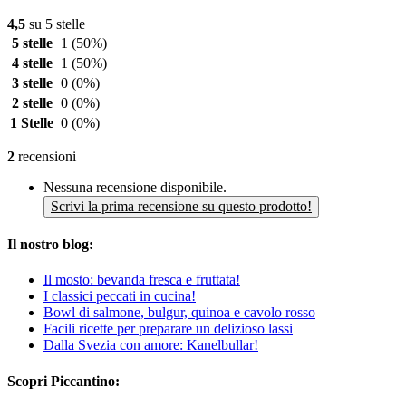
4,5
su 5 stelle
5 stelle
1
(50%)
4 stelle
1
(50%)
3 stelle
0
(0%)
2 stelle
0
(0%)
1 Stelle
0
(0%)
2
recensioni
Nessuna recensione disponibile.
Scrivi la prima recensione su questo prodotto!
Il nostro blog:
Il mosto: bevanda fresca e fruttata!
I classici peccati in cucina!
Bowl di salmone, bulgur, quinoa e cavolo rosso
Facili ricette per preparare un delizioso lassi
Dalla Svezia con amore: Kanelbullar!
Scopri Piccantino: