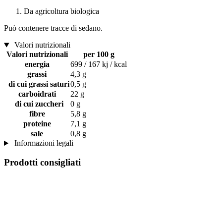
Da agricoltura biologica
Può contenere tracce di sedano.
Valori nutrizionali
Valori nutrizionali
per 100 g
energia
699 / 167 kj / kcal
grassi
4,3 g
di cui grassi saturi
0,5 g
carboidrati
22 g
di cui zuccheri
0 g
fibre
5,8 g
proteine
7,1 g
sale
0,8 g
Informazioni legali
Prodotti consigliati