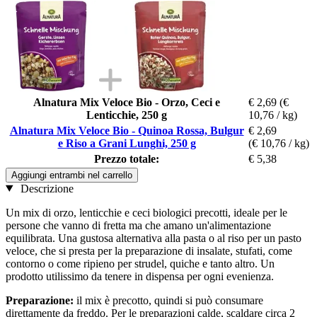
Alnatura Mix Veloce Bio - Orzo, Ceci e
€ 2,69
(€
Lenticchie, 250 g
10,76 / kg)
Alnatura Mix Veloce Bio - Quinoa Rossa, Bulgur
€ 2,69
e Riso a Grani Lunghi, 250 g
(€ 10,76 / kg)
Prezzo totale:
€ 5,38
Aggiungi entrambi nel carrello
Descrizione
Un mix di orzo, lenticchie e ceci biologici precotti, ideale per le
persone che vanno di fretta ma che amano un'alimentazione
equilibrata. Una gustosa alternativa alla pasta o al riso per un pasto
veloce, che si presta per la preparazione di insalate, stufati, come
contorno o come ripieno per strudel, quiche e tanto altro. Un
prodotto utilissimo da tenere in dispensa per ogni evenienza.
Preparazione:
il mix è precotto, quindi si può consumare
direttamente da freddo. Per le preparazioni calde, scaldare circa 2