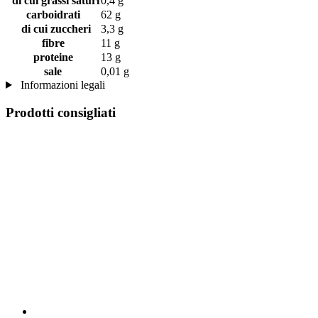
di cui grassi saturi
0,4 g
carboidrati
62 g
di cui zuccheri
3,3 g
fibre
11 g
proteine
13 g
sale
0,01 g
Informazioni legali
Prodotti consigliati