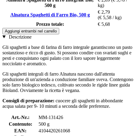
500 g
kg)
€ 2,79
Alnatura Spaghetti di Farro Bio, 500 g
(€ 5,58 / kg)
Prezzo totale:
€ 5,68
Aggiungi entrambi nel carrello
Descrizione
Gli spaghetti a base di farina di farro integrale garantiscono un pasto
sostanzioso e ricco di gusto. Si possono condire con svariati sughi e
pesti e conquistano ogni palato con il loro sapore leggermente
nocciolato e aromatico.
Gli spaghetti integrali di farro Alnatura nascono dall'attenta
produzione di un'azienda a conduzione familiare sveva. Contengono
solo farro biologico tedesco, coltivato secondo le rigide linee guida
Bioland. Ovviamente la ricetta è vegana.
Consigli di preparazione:
cuocere gli spaghetti in abbondante
acqua salata per 9- 10 minuti a seconda delle preferenze.
Art.-Nr.:
MM-131426
Contenuto:
500 g
EAN:
4104420261068