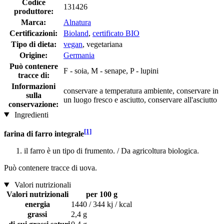
Codice
131426
produttore:
Marca:
Alnatura
Certificazioni:
Bioland
,
certificato BIO
Tipo di dieta:
vegan
, vegetariana
Origine:
Germania
Può contenere
F - soia, M - senape, P - lupini
tracce di:
Informazioni
conservare a temperatura ambiente, conservare in
sulla
un luogo fresco e asciutto, conservare all'asciutto
conservazione:
Ingredienti
[1]
farina di farro integrale
il farro è un tipo di frumento. / Da agricoltura biologica.
Può contenere tracce di uova.
Valori nutrizionali
Valori nutrizionali
per 100 g
energia
1440 / 344 kj / kcal
grassi
2,4 g