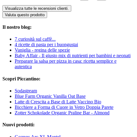
Visualizza tutte le recensioni clienti.
Valuta questo prodotto
Il nostro blog:
7 curiosità sul caffè...
4 ricette di pasta per i buongustai
Vaniglia - regina delle spezie
Baby Affair - Il giusto mix di nutrienti per bambini e neonati
Preparare la salsa per pizza in casa: ricetta semplice e
autentica
Scopri Piccantino:
Sodastream
Blue Farm Organic Vanilla Oat Base
Latte di Crescita a Base di Latte Vaccino Bio
Bicchiere a Forma di Cuore in Vetro Doppia Parete
Zotter Schokolade Organic Praline Bar - Almond
Nuovi prodotti:
Gozney Arc XL Mantel