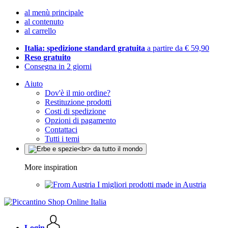
al menù principale
al contenuto
al carrello
Italia: spedizione standard gratuita
a partire da € 59,90
Reso gratuito
Consegna in 2 giorni
Aiuto
Dov'è il mio ordine?
Restituzione prodotti
Costi di spedizione
Opzioni di pagamento
Contattaci
Tutti i temi
More inspiration
I migliori prodotti made in Austria
Login