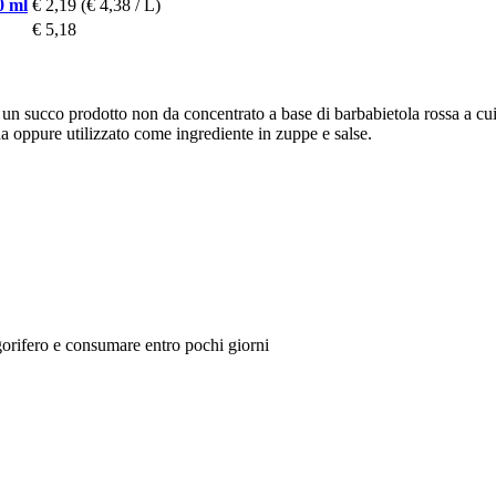
0 ml
€ 2,19
(€ 4,38 / L)
€ 5,18
 è un succo prodotto non da concentrato a base di barbabietola rossa a c
oppure utilizzato come ingrediente in zuppe e salse.
gorifero e consumare entro pochi giorni