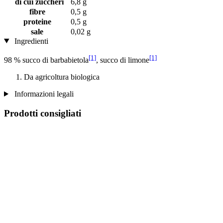
di cui zuccheri
6,8 g
fibre
0,5 g
proteine
0,5 g
sale
0,02 g
Ingredienti
[1]
[1]
98 % succo di barbabietola
, succo di limone
Da agricoltura biologica
Informazioni legali
Prodotti consigliati