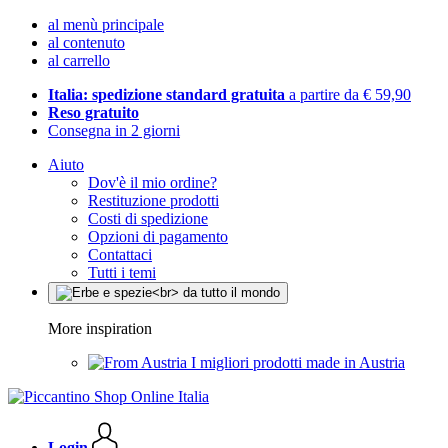
al menù principale
al contenuto
al carrello
Italia: spedizione standard gratuita
a partire da € 59,90
Reso gratuito
Consegna in 2 giorni
Aiuto
Dov'è il mio ordine?
Restituzione prodotti
Costi di spedizione
Opzioni di pagamento
Contattaci
Tutti i temi
More inspiration
I migliori prodotti made in Austria
Login