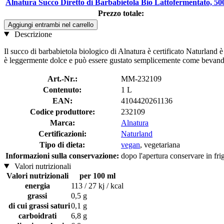
Alnatura Succo Diretto di Barbabietola Bio Lattofermentato, 50
Prezzo totale:
Aggiungi entrambi nel carrello
Descrizione
Il succo di barbabietola biologico di Alnatura è certificato Naturland
è leggermente dolce e può essere gustato semplicemente come bevanda 
Art.-Nr.:
MM-232109
Contenuto:
1 L
EAN:
4104420261136
Codice produttore:
232109
Marca:
Alnatura
Certificazioni:
Naturland
Tipo di dieta:
vegan
, vegetariana
Informazioni sulla conservazione:
dopo l'apertura conservare in fri
Valori nutrizionali
Valori nutrizionali
per 100 ml
energia
113 / 27 kj / kcal
grassi
0,5 g
di cui grassi saturi
0,1 g
carboidrati
6,8 g