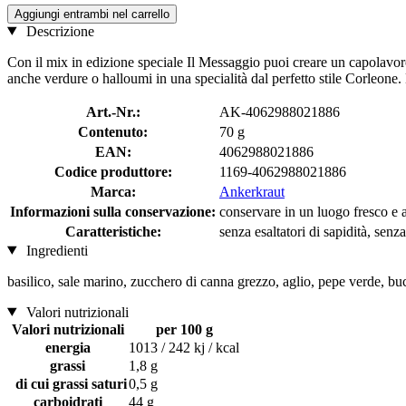
Aggiungi entrambi nel carrello
Descrizione
Con il mix in edizione speciale Il Messaggio puoi creare un capolavoro 
anche verdure o halloumi in una specialità dal perfetto stile Corleone. 
Art.-Nr.:
AK-4062988021886
Contenuto:
70 g
EAN:
4062988021886
Codice produttore:
1169-4062988021886
Marca:
Ankerkraut
Informazioni sulla conservazione:
conservare in un luogo fresco e as
Caratteristiche:
senza esaltatori di sapidità, senz
Ingredienti
basilico, sale marino, zucchero di canna grezzo, aglio, pepe verde, bu
Valori nutrizionali
Valori nutrizionali
per 100 g
energia
1013 / 242 kj / kcal
grassi
1,8 g
di cui grassi saturi
0,5 g
carboidrati
44 g