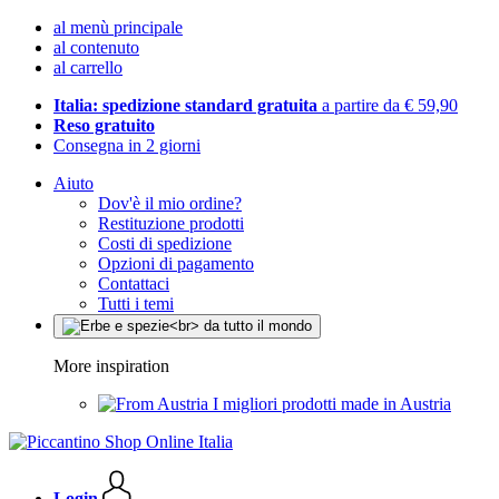
al menù principale
al contenuto
al carrello
Italia: spedizione standard gratuita
a partire da € 59,90
Reso gratuito
Consegna in 2 giorni
Aiuto
Dov'è il mio ordine?
Restituzione prodotti
Costi di spedizione
Opzioni di pagamento
Contattaci
Tutti i temi
More inspiration
I migliori prodotti made in Austria
Login