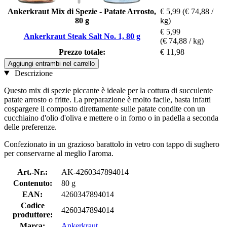
Ankerkraut Mix di Spezie - Patate Arrosto,
€ 5,99
(€ 74,88 /
80 g
kg)
€ 5,99
Ankerkraut Steak Salt No. 1, 80 g
(€ 74,88 / kg)
Prezzo totale:
€ 11,98
Aggiungi entrambi nel carrello
Descrizione
Questo mix di spezie piccante è ideale per la cottura di succulente
patate arrosto o fritte. La preparazione è molto facile, basta infatti
cospargere il composto direttamente sulle patate condite con un
cucchiaino d'olio d'oliva e mettere o in forno o in padella a seconda
delle preferenze.
Confezionato in un grazioso barattolo in vetro con tappo di sughero
per conservarne al meglio l'aroma.
Art.-Nr.:
AK-4260347894014
Contenuto:
80 g
EAN:
4260347894014
Codice
4260347894014
produttore:
Marca:
Ankerkraut