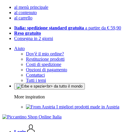
al menù principale
al contenuto
al carrello
Italia: spedizione standard gratuita
a partire da € 59,90
Reso gratuito
Consegna in 2 giorni
Aiuto
Dov'è il mio ordine?
Restituzione prodotti
Costi di spedizione
Opzioni di pagamento
Contattaci
Tutti i temi
More inspiration
I migliori prodotti made in Austria
Login