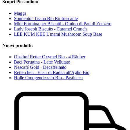
Scopri Piccantino:
Maggi
Sonnentor Tisana Bio Rinfrescante
Mini Formina per Biscotti - Omino di Pan di Zenzero
Lady Joseph Biscuits - Caramel Crunch
LEE KUM KEE Umami Mushroom Soup Base
Nuovi prodotti:
Obsthof Retter Oxymel Bio - 4 Räuber
Baci Perugina - Latte Vellutato
Nescafé Gold - Decaffeinato
Retterchen - Elisir di Radici all'Aglio Bio
Holle Omogeneizzato Bio - Pastinaca