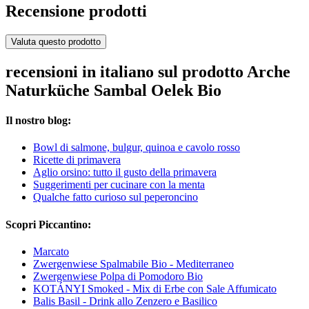
Recensione prodotti
Valuta questo prodotto
recensioni in italiano sul prodotto Arche
Naturküche Sambal Oelek Bio
Il nostro blog:
Bowl di salmone, bulgur, quinoa e cavolo rosso
Ricette di primavera
Aglio orsino: tutto il gusto della primavera
Suggerimenti per cucinare con la menta
Qualche fatto curioso sul peperoncino
Scopri Piccantino:
Marcato
Zwergenwiese Spalmabile Bio - Mediterraneo
Zwergenwiese Polpa di Pomodoro Bio
KOTÁNYI Smoked - Mix di Erbe con Sale Affumicato
Balis Basil - Drink allo Zenzero e Basilico