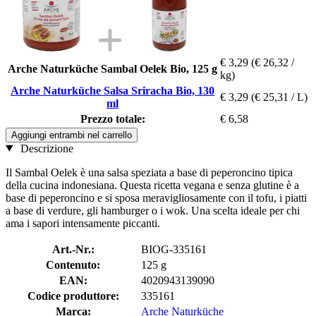
€ 3,29
(€ 26,32 /
Arche Naturküche Sambal Oelek Bio, 125 g
kg)
Arche Naturküche Salsa Sriracha Bio, 130
€ 3,29
(€ 25,31 / L)
ml
Prezzo totale:
€ 6,58
Aggiungi entrambi nel carrello
Descrizione
Il Sambal Oelek è una salsa speziata a base di peperoncino tipica
della cucina indonesiana. Questa ricetta vegana e senza glutine è a
base di peperoncino e si sposa meravigliosamente con il tofu, i piatti
a base di verdure, gli hamburger o i wok. Una scelta ideale per chi
ama i sapori intensamente piccanti.
Art.-Nr.:
BIOG-335161
Contenuto:
125 g
EAN:
4020943139090
Codice produttore:
335161
Marca:
Arche Naturküche