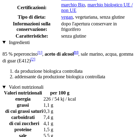
marchio Bio
,
marchio biologico UE /
Certificazioni:
non UE
Tipo di dieta:
vegan
, vegetariana, senza glutine
Informazioni sulla
dopo l'apertura conservare in
conservazione:
frigorifero
Caratteristiche:
senza glutine
Ingredienti
[1]
[1]
85 % peperoncino
,
aceto di alcool
, sale marino, acqua, gomma
[2]
di guar (E412)
da produzione biologica controllata
addensante da produzione biologica controllata
Valori nutrizionali
Valori nutrizionali
per 100 g
energia
226 / 54 kj / kcal
grassi
1,1 g
di cui grassi saturi
0,3 g
carboidrati
7,4 g
di cui zuccheri
4,1 g
proteine
1,5 g
sale
5,5 g