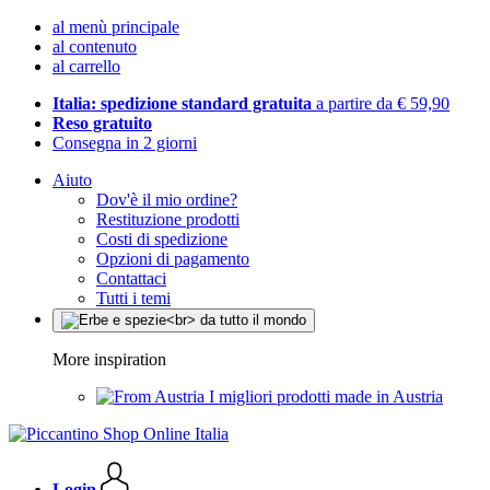
al menù principale
al contenuto
al carrello
Italia: spedizione standard gratuita
a partire da € 59,90
Reso gratuito
Consegna in 2 giorni
Aiuto
Dov'è il mio ordine?
Restituzione prodotti
Costi di spedizione
Opzioni di pagamento
Contattaci
Tutti i temi
More inspiration
I migliori prodotti made in Austria
Login