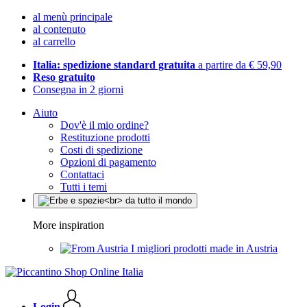
al menù principale
al contenuto
al carrello
Italia: spedizione standard gratuita
a partire da € 59,90
Reso gratuito
Consegna in 2 giorni
Aiuto
Dov'è il mio ordine?
Restituzione prodotti
Costi di spedizione
Opzioni di pagamento
Contattaci
Tutti i temi
More inspiration
I migliori prodotti made in Austria
Login