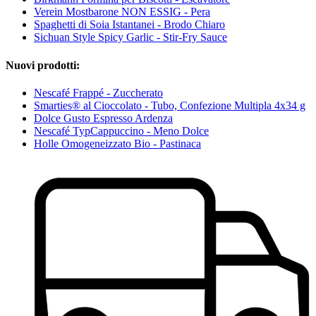
Verein Mostbarone NON ESSIG - Pera
Spaghetti di Soia Istantanei - Brodo Chiaro
Sichuan Style Spicy Garlic - Stir-Fry Sauce
Nuovi prodotti:
Nescafé Frappé - Zuccherato
Smarties® al Cioccolato - Tubo, Confezione Multipla 4x34 g
Dolce Gusto Espresso Ardenza
Nescafé TypCappuccino - Meno Dolce
Holle Omogeneizzato Bio - Pastinaca