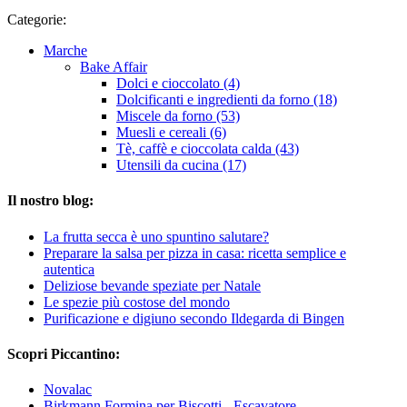
Categorie:
Marche
Bake Affair
Dolci e cioccolato (4)
Dolcificanti e ingredienti da forno (18)
Miscele da forno (53)
Muesli e cereali (6)
Tè, caffè e cioccolata calda (43)
Utensili da cucina (17)
Il nostro blog:
La frutta secca è uno spuntino salutare?
Preparare la salsa per pizza in casa: ricetta semplice e
autentica
Deliziose bevande speziate per Natale
Le spezie più costose del mondo
Purificazione e digiuno secondo Ildegarda di Bingen
Scopri Piccantino:
Novalac
Birkmann Formina per Biscotti - Escavatore