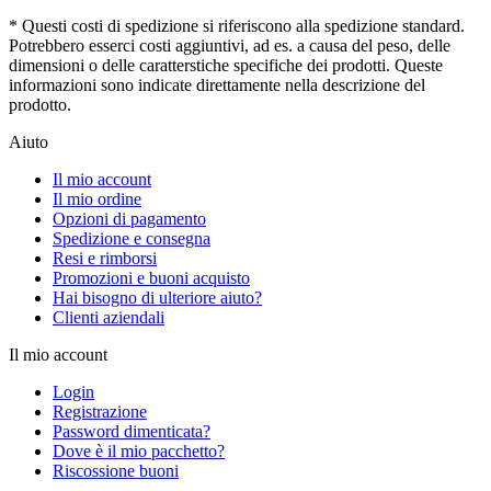
* Questi costi di spedizione si riferiscono alla spedizione standard.
Potrebbero esserci costi aggiuntivi, ad es. a causa del peso, delle
dimensioni o delle caratterstiche specifiche dei prodotti. Queste
informazioni sono indicate direttamente nella descrizione del
prodotto.
Aiuto
Il mio account
Il mio ordine
Opzioni di pagamento
Spedizione e consegna
Resi e rimborsi
Promozioni e buoni acquisto
Hai bisogno di ulteriore aiuto?
Clienti aziendali
Il mio account
Login
Registrazione
Password dimenticata?
Dove è il mio pacchetto?
Riscossione buoni