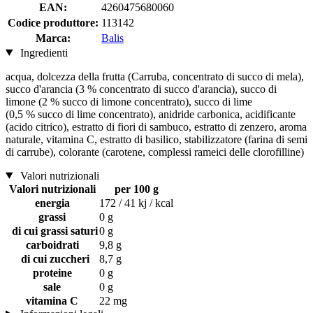
EAN:
4260475680060
Codice produttore:
113142
Marca:
Balis
Ingredienti
acqua, dolcezza della frutta (Carruba, concentrato di succo di mela),
succo d'arancia (3 % concentrato di succo d'arancia), succo di
limone (2 % succo di limone concentrato), succo di lime
(0,5 % succo di lime concentrato), anidride carbonica, acidificante
(acido citrico), estratto di fiori di sambuco, estratto di zenzero, aroma
naturale, vitamina C, estratto di basilico, stabilizzatore (farina di semi
di carrube), colorante (carotene, complessi rameici delle clorofilline)
Valori nutrizionali
Valori nutrizionali
per 100 g
energia
172 / 41 kj / kcal
grassi
0 g
di cui grassi saturi
0 g
carboidrati
9,8 g
di cui zuccheri
8,7 g
proteine
0 g
sale
0 g
vitamina C
22 mg