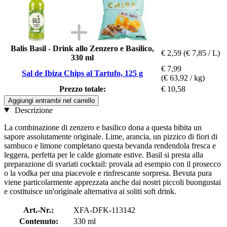
Balis Basil - Drink allo Zenzero e Basilico,
€ 2,59
(€ 7,85 / L)
330 ml
€ 7,99
Sal de Ibiza Chips al Tartufo, 125 g
(€ 63,92 / kg)
Prezzo totale:
€ 10,58
Aggiungi entrambi nel carrello
Descrizione
La combinazione di zenzero e basilico dona a questa bibita un
sapore assolutamente originale. Lime, arancia, un pizzico di fiori di
sambuco e limone completano questa bevanda rendendola fresca e
leggera, perfetta per le calde giornate estive. Basil si presta alla
preparazione di svariati cocktail: provala ad esempio con il prosecco
o la vodka per una piacevole e rinfrescante sorpresa. Bevuta pura
viene particolarmente apprezzata anche dai nostri piccoli buongustai
e costituisce un'originale alternativa ai soliti soft drink.
Art.-Nr.:
XFA-DFK-113142
Contenuto:
330 ml