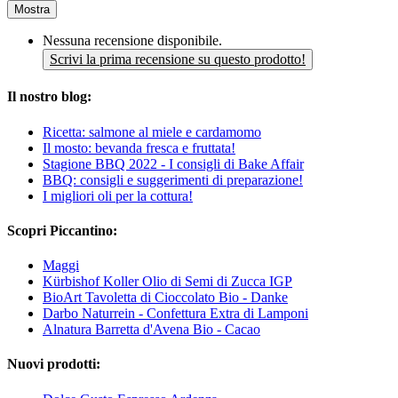
Mostra
Nessuna recensione disponibile.
Scrivi la prima recensione su questo prodotto!
Il nostro blog:
Ricetta: salmone al miele e cardamomo
Il mosto: bevanda fresca e fruttata!
Stagione BBQ 2022 - I consigli di Bake Affair
BBQ: consigli e suggerimenti di preparazione!
I migliori oli per la cottura!
Scopri Piccantino:
Maggi
Kürbishof Koller Olio di Semi di Zucca IGP
BioArt Tavoletta di Cioccolato Bio - Danke
Darbo Naturrein - Confettura Extra di Lamponi
Alnatura Barretta d'Avena Bio - Cacao
Nuovi prodotti: