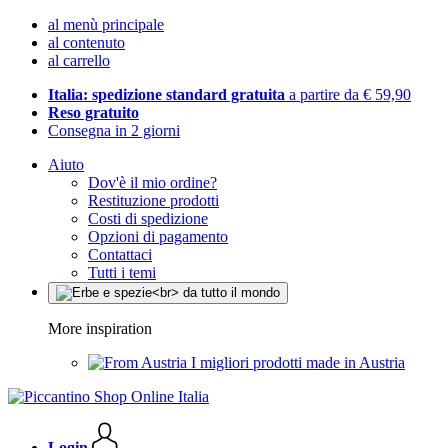
al menù principale
al contenuto
al carrello
Italia: spedizione standard gratuita
a partire da € 59,90
Reso gratuito
Consegna in 2 giorni
Aiuto
Dov'è il mio ordine?
Restituzione prodotti
Costi di spedizione
Opzioni di pagamento
Contattaci
Tutti i temi
More inspiration
I migliori prodotti made in Austria
Login