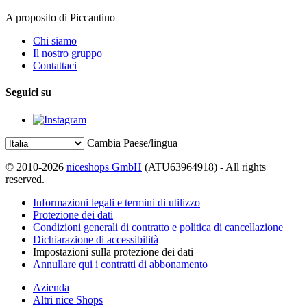
A proposito di Piccantino
Chi siamo
Il nostro gruppo
Contattaci
Seguici su
Cambia Paese/lingua
© 2010-2026
niceshops GmbH
(ATU63964918) - All rights
reserved.
Informazioni legali e termini di utilizzo
Protezione dei dati
Condizioni generali di contratto e politica di cancellazione
Dichiarazione di accessibilità
Impostazioni sulla protezione dei dati
Annullare qui i contratti di abbonamento
Azienda
Altri nice Shops