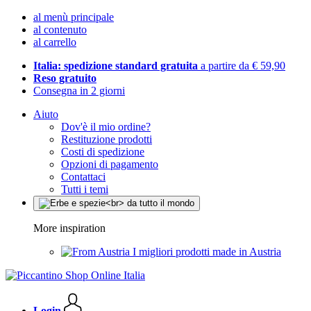
al menù principale
al contenuto
al carrello
Italia: spedizione standard gratuita
a partire da € 59,90
Reso gratuito
Consegna in 2 giorni
Aiuto
Dov'è il mio ordine?
Restituzione prodotti
Costi di spedizione
Opzioni di pagamento
Contattaci
Tutti i temi
More inspiration
I migliori prodotti made in Austria
Login