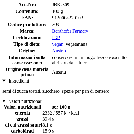
Art.-Nr.:
JBK-309
Contenuto:
100 g
EAN:
9120004220103
Codice produttore:
309
Marca:
Berghofer Farmery
Certificazioni:
IGP
Tipo di dieta:
vegan
, vegetariana
Origine:
Austria
Informazioni sulla
conservare in un luogo fresco e asciutto,
conservazione:
al riparo dalla luce
Origine della materia
Austria
prima:
Ingredienti
semi di zucca tostati, zucchero, spezie per pan di zenzero
Valori nutrizionali
Valori nutrizionali
per 100 g
energia
2332 / 557 kj / kcal
grassi
39,4 g
di cui grassi saturi
8,1 g
carboidrati
15,9 g