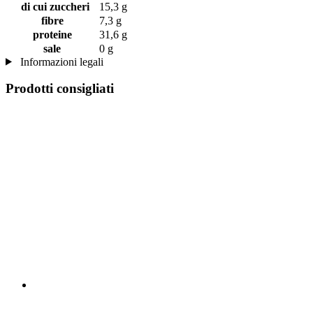
di cui zuccheri
15,3 g
fibre
7,3 g
proteine
31,6 g
sale
0 g
Informazioni legali
Prodotti consigliati