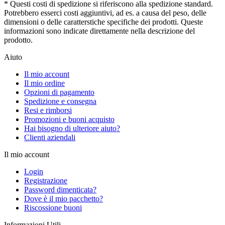
* Questi costi di spedizione si riferiscono alla spedizione standard.
Potrebbero esserci costi aggiuntivi, ad es. a causa del peso, delle
dimensioni o delle caratterstiche specifiche dei prodotti. Queste
informazioni sono indicate direttamente nella descrizione del
prodotto.
Aiuto
Il mio account
Il mio ordine
Opzioni di pagamento
Spedizione e consegna
Resi e rimborsi
Promozioni e buoni acquisto
Hai bisogno di ulteriore aiuto?
Clienti aziendali
Il mio account
Login
Registrazione
Password dimenticata?
Dove è il mio pacchetto?
Riscossione buoni
Informazioni Utili