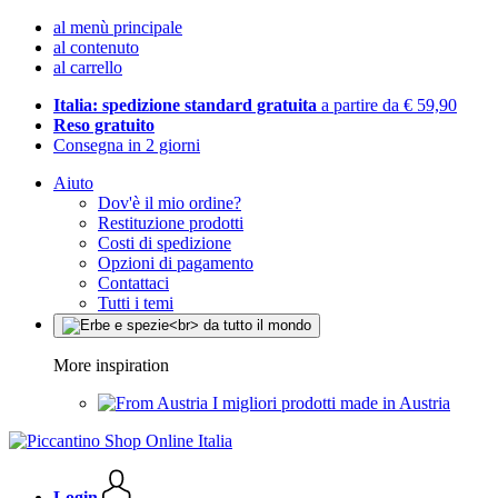
al menù principale
al contenuto
al carrello
Italia: spedizione standard gratuita
a partire da € 59,90
Reso gratuito
Consegna in 2 giorni
Aiuto
Dov'è il mio ordine?
Restituzione prodotti
Costi di spedizione
Opzioni di pagamento
Contattaci
Tutti i temi
More inspiration
I migliori prodotti made in Austria
Login