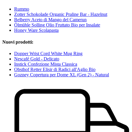
Rummo
Zotter Schokolade Organic Praline Bar - Hazelnut
Belberry Aceto di Mango del Camerun
Ölmühle Solling Olio Fruttato Bio per Insalate
Honey Ware Scolapasta
Nuovi prodotti:
Dopper Wrist Cord White Mug Ring
Nescafé Gold - Delicato
Instick Confezione Mista Classica
Obsthof Retter Elisir di Radici all'Aglio Bio
Gozney Copertura per Dome XL (Gen 2) - Natural