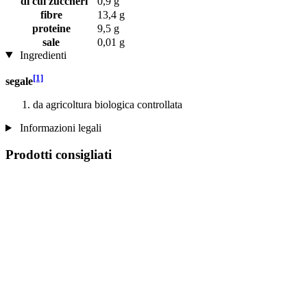
di cui zuccheri
0,9 g
fibre
13,4 g
proteine
9,5 g
sale
0,01 g
Ingredienti
[1]
segale
da agricoltura biologica controllata
Informazioni legali
Prodotti consigliati