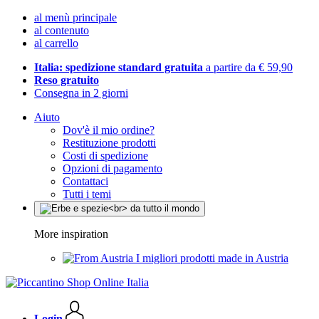
al menù principale
al contenuto
al carrello
Italia: spedizione standard gratuita
a partire da € 59,90
Reso gratuito
Consegna in 2 giorni
Aiuto
Dov'è il mio ordine?
Restituzione prodotti
Costi di spedizione
Opzioni di pagamento
Contattaci
Tutti i temi
More inspiration
I migliori prodotti made in Austria
Login