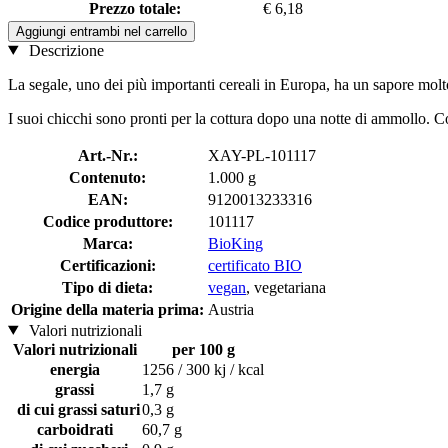
Prezzo totale:
€ 6,18
Aggiungi entrambi nel carrello
Descrizione
La segale, uno dei più importanti cereali in Europa, ha un sapore molt
I suoi chicchi sono pronti per la cottura dopo una notte di ammollo. 
Art.-Nr.:
XAY-PL-101117
Contenuto:
1.000 g
EAN:
9120013233316
Codice produttore:
101117
Marca:
BioKing
Certificazioni:
certificato BIO
Tipo di dieta:
vegan
, vegetariana
Origine della materia prima:
Austria
Valori nutrizionali
Valori nutrizionali
per 100 g
energia
1256 / 300 kj / kcal
grassi
1,7 g
di cui grassi saturi
0,3 g
carboidrati
60,7 g