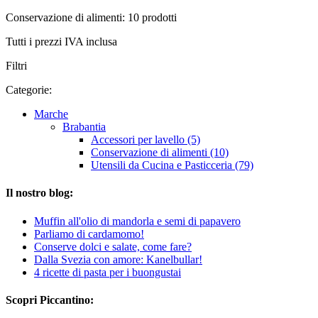
Conservazione di alimenti: 10 prodotti
Tutti i prezzi IVA inclusa
Filtri
Categorie:
Marche
Brabantia
Accessori per lavello (5)
Conservazione di alimenti (10)
Utensili da Cucina e Pasticceria (79)
Il nostro blog:
Muffin all'olio di mandorla e semi di papavero
Parliamo di cardamomo!
Conserve dolci e salate, come fare?
Dalla Svezia con amore: Kanelbullar!
4 ricette di pasta per i buongustai
Scopri Piccantino: