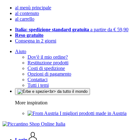
al menù principale
al contenuto
al carrello
Italia: spedizione standard gratuita
a partire da € 59,90
Reso gratuito
Consegna in 2 giorni
Aiuto
Dov'è il mio ordine?
Restituzione prodotti
Costi di spedizione
Opzioni di pagamento
Contattaci
Tutti i temi
More inspiration
I migliori prodotti made in Austria
Login