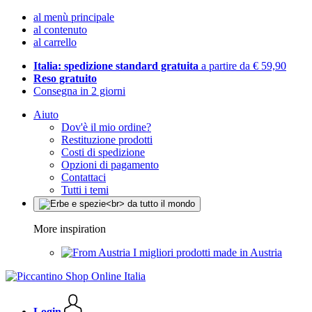
al menù principale
al contenuto
al carrello
Italia: spedizione standard gratuita
a partire da € 59,90
Reso gratuito
Consegna in 2 giorni
Aiuto
Dov'è il mio ordine?
Restituzione prodotti
Costi di spedizione
Opzioni di pagamento
Contattaci
Tutti i temi
More inspiration
I migliori prodotti made in Austria
Login