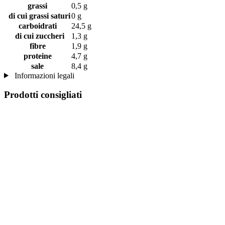
grassi
0,5 g
di cui grassi saturi
0 g
carboidrati
24,5 g
di cui zuccheri
1,3 g
fibre
1,9 g
proteine
4,7 g
sale
8,4 g
Informazioni legali
Prodotti consigliati