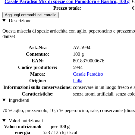
Casale Paradiso Mix di spezie con Pomodoro e Basilico, 100 g
€
Prezzo totale:
€
Aggiungi entrambi nel carrello
Descrizione
Questa miscela di spezie arricchita con aglio, peperoncino e prezzemolo
danze!
Art.-Nr.:
AV-5994
Contenuto:
100 g
EAN:
8018370000676
Codice produttore:
5994
Marca:
Casale Paradiso
Origine:
Italia
Informazioni sulla conservazione:
conservare in un luogo fresco e as
Caratteristiche:
senza aromi artificiali, senza colo
Ingredienti
70 % aglio, prezzemolo, 10,5 % peperoncino, sale, conservante (dioss
Valori nutrizionali
Valori nutrizionali
per 100 g
energia
523 / 125 kj / kcal