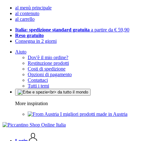
al menù principale
al contenuto
al carrello
Italia: spedizione standard gratuita
a partire da € 59,90
Reso gratuito
Consegna in 2 giorni
Aiuto
Dov'è il mio ordine?
Restituzione prodotti
Costi di spedizione
Opzioni di pagamento
Contattaci
Tutti i temi
More inspiration
I migliori prodotti made in Austria
Login