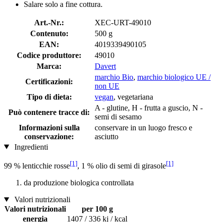
Salare solo a fine cottura.
Art.-Nr.:
XEC-URT-49010
Contenuto:
500 g
EAN:
4019339490105
Codice produttore:
49010
Marca:
Davert
marchio Bio
,
marchio biologico UE /
Certificazioni:
non UE
Tipo di dieta:
vegan
, vegetariana
A - glutine, H - frutta a guscio, N -
Può contenere tracce di:
semi di sesamo
Informazioni sulla
conservare in un luogo fresco e
conservazione:
asciutto
Ingredienti
[1]
[1]
99 % lenticchie rosse
, 1 % olio di semi di girasole
da produzione biologica controllata
Valori nutrizionali
Valori nutrizionali
per 100 g
energia
1407 / 336 kj / kcal