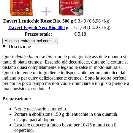
Davert Lenticchie Rosse Bio, 500 g
€ 3,49
(€ 6,98 / kg)
Davert Fagioli Neri Bio, 400 g
€ 1,69
(€ 4,23 / kg)
Prezzo totale:
€ 5,18
Aggiungi entrambi nel carrello
Descrizione
Queste
lenticchie rosse bio
sono le protagoniste assolute quando si
tratta di piatti cremosi. Essendo già decorticate, durante la cottura si
disfano quasi completamente e legano le salse in modo naturale.
Questo le rende un ingrediente indispensabile per un autentico dal
indiano o per curry deliziosamente cremosi. Sono la scorta perfetta
per chi ha poco tempo ma non vuole rinunciare a un gusto pieno e a
una consistenza vellutata!
Preparazione:
Non è necessario l'ammollo.
Portare a ebollizione 150 g di lenticchie in una quantità
d'acqua pari al doppio.
Lasciare cuocere a fuoco basso per 10-15 minuti con il
coperchio.