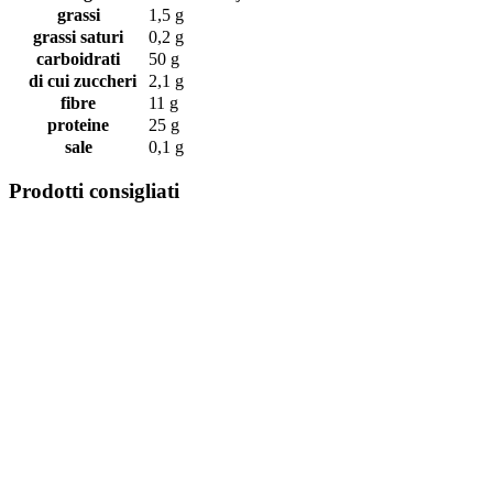
grassi
1,5 g
grassi saturi
0,2 g
carboidrati
50 g
di cui zuccheri
2,1 g
fibre
11 g
proteine
25 g
sale
0,1 g
Prodotti consigliati