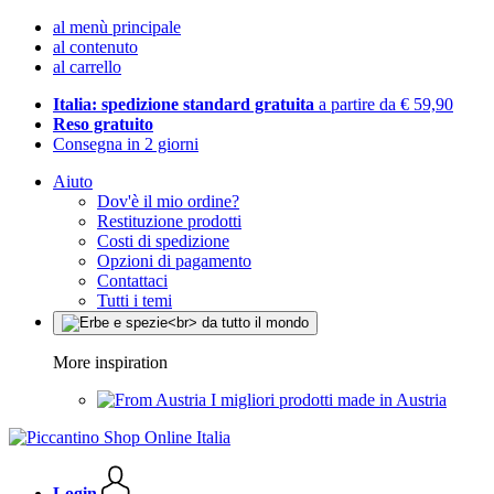
al menù principale
al contenuto
al carrello
Italia: spedizione standard gratuita
a partire da € 59,90
Reso gratuito
Consegna in 2 giorni
Aiuto
Dov'è il mio ordine?
Restituzione prodotti
Costi di spedizione
Opzioni di pagamento
Contattaci
Tutti i temi
More inspiration
I migliori prodotti made in Austria
Login