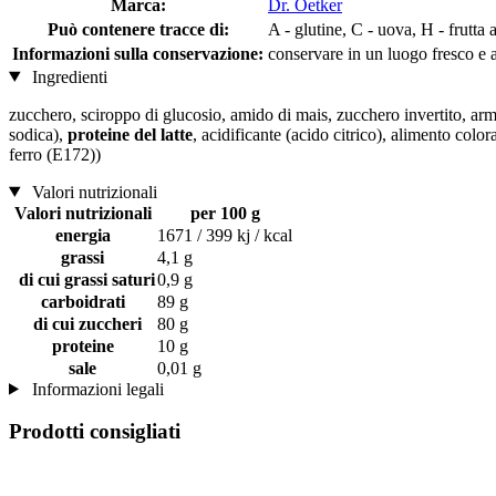
Marca:
Dr. Oetker
Può contenere tracce di:
A - glutine, C - uova, H - frutta 
Informazioni sulla conservazione:
conservare in un luogo fresco e a
Ingredienti
zucchero, sciroppo di glucosio, amido di mais, zucchero invertito, arm
sodica),
proteine ​​del latte
, acidificante (acido citrico), alimento colo
ferro (E172))
Valori nutrizionali
Valori nutrizionali
per 100 g
energia
1671 / 399 kj / kcal
grassi
4,1 g
di cui grassi saturi
0,9 g
carboidrati
89 g
di cui zuccheri
80 g
proteine
10 g
sale
0,01 g
Informazioni legali
Prodotti consigliati