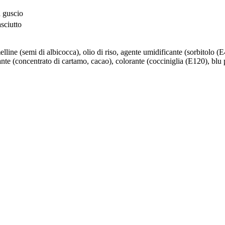
a guscio
sciutto
elline (semi di albicocca), olio di riso, agente umidificante (sorbitolo
rante (concentrato di cartamo, cacao), colorante (cocciniglia (E120), blu p