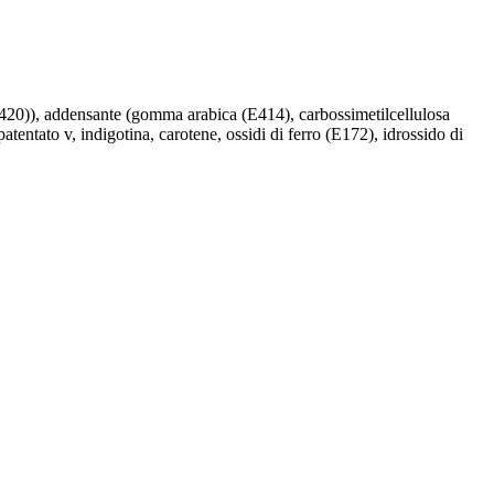
 (E420)), addensante (gomma arabica (E414), carbossimetilcellulosa
atentato v, indigotina, carotene, ossidi di ferro (E172), idrossido di