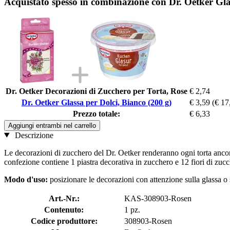
Acquistato spesso in combinazione con Dr. Oetker Gla
Dr. Oetker Decorazioni di Zucchero per Torta, Rose
€ 2,74
Dr. Oetker Glassa per Dolci, Bianco (200 g)
€ 3,59
(€ 17
Prezzo totale:
€ 6,33
Aggiungi entrambi nel carrello
Descrizione
Le decorazioni di zucchero del Dr. Oetker renderanno ogni torta ancora
confezione contiene 1 piastra decorativa in zucchero e 12 fiori di zuc
Modo d'uso:
posizionare le decorazioni con attenzione sulla glassa o
Art.-Nr.:
KAS-308903-Rosen
Contenuto:
1 pz.
Codice produttore:
308903-Rosen