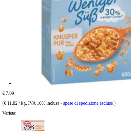
€ 7,09
(
€ 11,82 / kg
, IVA 10% inclusa
-
spese di spedizione escluse
)
Varietà: