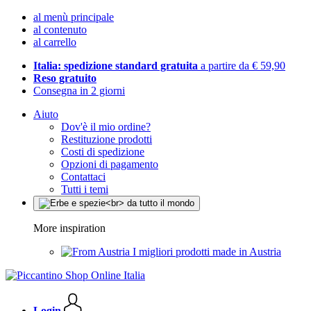
al menù principale
al contenuto
al carrello
Italia: spedizione standard gratuita
a partire da € 59,90
Reso gratuito
Consegna in 2 giorni
Aiuto
Dov'è il mio ordine?
Restituzione prodotti
Costi di spedizione
Opzioni di pagamento
Contattaci
Tutti i temi
More inspiration
I migliori prodotti made in Austria
Login