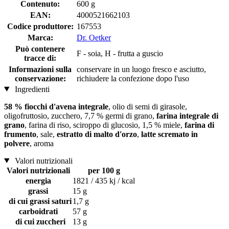
Contenuto:
600 g
EAN:
4000521662103
Codice produttore:
167553
Marca:
Dr. Oetker
Può contenere
F - soia, H - frutta a guscio
tracce di:
Informazioni sulla
conservare in un luogo fresco e asciutto,
conservazione:
richiudere la confezione dopo l'uso
Ingredienti
58 % fiocchi d'avena integrale
, olio di semi di girasole,
oligofruttosio, zucchero, 7,7 % germi di grano,
farina integrale di
grano
, farina di riso, sciroppo di glucosio, 1,5 % miele,
farina di
frumento
, sale,
estratto di malto d'orzo
,
latte scremato in
polvere
, aroma
Valori nutrizionali
Valori nutrizionali
per 100 g
energia
1821 / 435 kj / kcal
grassi
15 g
di cui grassi saturi
1,7 g
carboidrati
57 g
di cui zuccheri
13 g