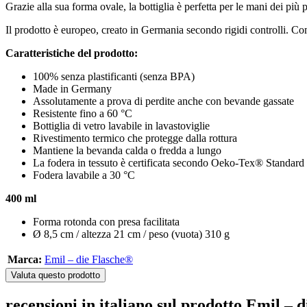
Grazie alla sua forma ovale, la bottiglia è perfetta per le mani dei più p
Il prodotto è europeo, creato in Germania secondo rigidi controlli. Co
Caratteristiche del prodotto:
100% senza plastificanti (senza BPA)
Made in Germany
Assolutamente a prova di perdite anche con bevande gassate
Resistente fino a 60 °C
Bottiglia di vetro lavabile in lavastoviglie
Rivestimento termico che protegge dalla rottura
Mantiene la bevanda calda o fredda a lungo
La fodera in tessuto è certificata secondo Oeko-Tex® Standard
Fodera lavabile a 30 °C
400 ml
Forma rotonda con presa facilitata
Ø 8,5 cm / altezza 21 cm / peso (vuota) 310 g
Marca:
Emil – die Flasche®
Valuta questo prodotto
recensioni in italiano sul prodotto Emil – 