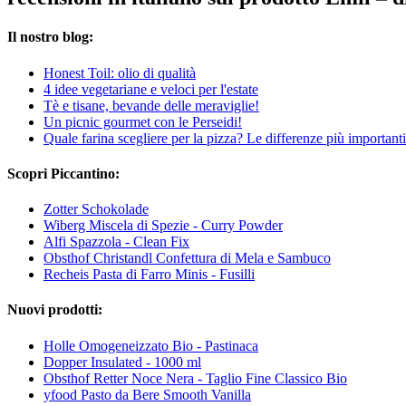
Il nostro blog:
Honest Toil: olio di qualità
4 idee vegetariane e veloci per l'estate
Tè e tisane, bevande delle meraviglie!
Un picnic gourmet con le Perseidi!
Quale farina scegliere per la pizza? Le differenze più important
Scopri Piccantino:
Zotter Schokolade
Wiberg Miscela di Spezie - Curry Powder
Alfi Spazzola - Clean Fix
Obsthof Christandl Confettura di Mela e Sambuco
Recheis Pasta di Farro Minis - Fusilli
Nuovi prodotti:
Holle Omogeneizzato Bio - Pastinaca
Dopper Insulated - 1000 ml
Obsthof Retter Noce Nera - Taglio Fine Classico Bio
yfood Pasto da Bere Smooth Vanilla