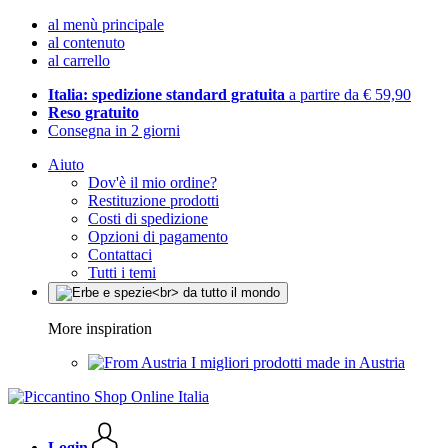
al menù principale
al contenuto
al carrello
Italia: spedizione standard gratuita
a partire da € 59,90
Reso gratuito
Consegna in 2 giorni
Aiuto
Dov'è il mio ordine?
Restituzione prodotti
Costi di spedizione
Opzioni di pagamento
Contattaci
Tutti i temi
More inspiration
I migliori prodotti made in Austria
Login