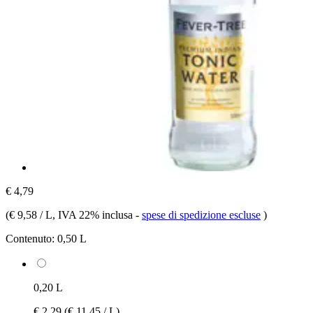
€ 4,79
(
€ 9,58 / L
, IVA 22% inclusa
-
spese di spedizione escluse
)
Contenuto:
0,50 L
0,20 L
€ 2,29
(€ 11,45 / L)