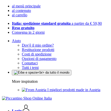
al menù principale
al contenuto
al carrello
Italia: spedizione standard gratuita
a partire da € 59,90
Reso gratuito
Consegna in 2 giorni
Aiuto
Dov'è il mio ordine?
Restituzione prodotti
Costi di spedizione
Opzioni di pagamento
Contattaci
Tutti i temi
More inspiration
I migliori prodotti made in Austria
Login