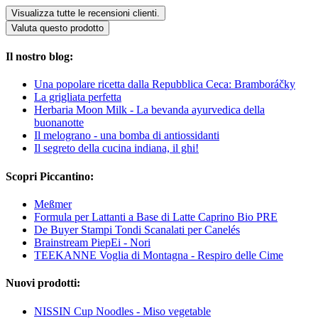
Visualizza tutte le recensioni clienti.
Valuta questo prodotto
Il nostro blog:
Una popolare ricetta dalla Repubblica Ceca: Bramboráčky
La grigliata perfetta
Herbaria Moon Milk - La bevanda ayurvedica della
buonanotte
Il melograno - una bomba di antiossidanti
Il segreto della cucina indiana, il ghi!
Scopri Piccantino:
Meßmer
Formula per Lattanti a Base di Latte Caprino Bio PRE
De Buyer Stampi Tondi Scanalati per Canelés
Brainstream PiepEi - Nori
TEEKANNE Voglia di Montagna - Respiro delle Cime
Nuovi prodotti:
NISSIN Cup Noodles - Miso vegetable