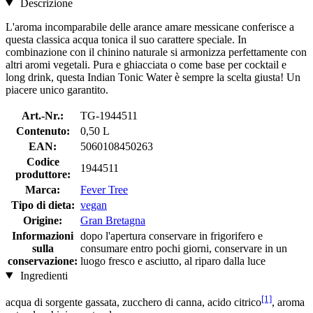
Descrizione
L'aroma incomparabile delle arance amare messicane conferisce a
questa classica acqua tonica il suo carattere speciale. In
combinazione con il chinino naturale si armonizza perfettamente con
altri aromi vegetali. Pura e ghiacciata o come base per cocktail e
long drink, questa Indian Tonic Water è sempre la scelta giusta! Un
piacere unico garantito.
Art.-Nr.:
TG-1944511
Contenuto:
0,50 L
EAN:
5060108450263
Codice
1944511
produttore:
Marca:
Fever Tree
Tipo di dieta:
vegan
Origine:
Gran Bretagna
Informazioni
dopo l'apertura conservare in frigorifero e
sulla
consumare entro pochi giorni, conservare in un
conservazione:
luogo fresco e asciutto, al riparo dalla luce
Ingredienti
[1]
acqua di sorgente gassata, zucchero di canna, acido citrico
, aroma