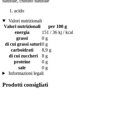
naturale, chinino naturale
acido
Valori nutrizionali
Valori nutrizionali
per 100 g
energia
151 / 36 kj / kcal
grassi
0 g
di cui grassi saturi
0 g
carboidrati
8,9 g
di cui zuccheri
8 g
proteine
0 g
sale
0 g
Informazioni legali
Prodotti consigliati