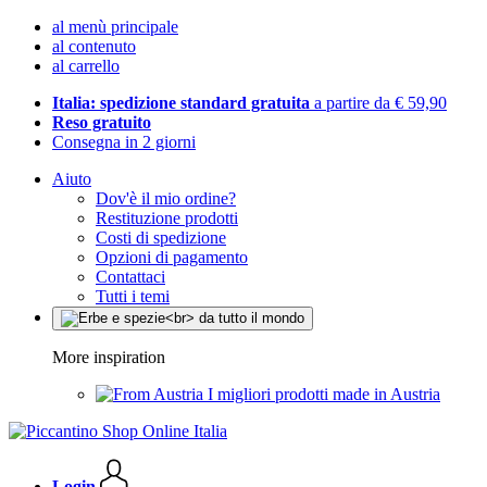
al menù principale
al contenuto
al carrello
Italia: spedizione standard gratuita
a partire da € 59,90
Reso gratuito
Consegna in 2 giorni
Aiuto
Dov'è il mio ordine?
Restituzione prodotti
Costi di spedizione
Opzioni di pagamento
Contattaci
Tutti i temi
More inspiration
I migliori prodotti made in Austria
Login