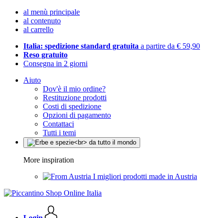
al menù principale
al contenuto
al carrello
Italia: spedizione standard gratuita
a partire da € 59,90
Reso gratuito
Consegna in 2 giorni
Aiuto
Dov'è il mio ordine?
Restituzione prodotti
Costi di spedizione
Opzioni di pagamento
Contattaci
Tutti i temi
More inspiration
I migliori prodotti made in Austria
Login