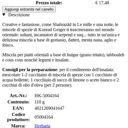
Prezzo totale:
€ 17,48
Aggiungi entrambi nel carrello
Descrizione
Creative e fantasiose, come Shahrazād in Le mille e una notte, le
miscele di spezie di Konrad Geiger ti trascineranno nel mondo
orientale: sultani, incantatori di serpenti e suq... tutto in un'unica e
deliziosa miscela a base di gomasio, datteri, menta nana, aglio e
ibisco.
Miscela per piatti orientali a base di bulgur (grano tritato), tabbouleh
e cous cous nonché legumi e insalate.
Consigli per la preparazione
: per il condimento dell'insalata:
mescolare 1-2 cucchiaini di miscela di spezie con 1 cucchiaio di
acqua bollente, 1 cucchiaio di succo di limone o aceto bianco e 2
cucchiai di olio d'oliva (per 2 persone).
Art.-Nr.:
HK-5004164
Contenuto:
110 g
EAN:
4021269041647
Codice
05004164
produttore:
Marca:
Herbaria