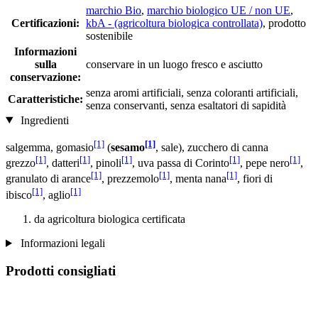
marchio Bio
,
marchio biologico UE / non UE
,
Certificazioni:
kbA - (agricoltura biologica controllata)
, prodotto
sostenibile
Informazioni
sulla
conservare in un luogo fresco e asciutto
conservazione:
senza aromi artificiali, senza coloranti artificiali,
Caratteristiche:
senza conservanti, senza esaltatori di sapidità
Ingredienti
[1]
[1]
salgemma, gomasio
(
sesamo
, sale), zucchero di canna
[1]
[1]
[1]
[1]
[1]
grezzo
, datteri
, pinoli
, uva passa di Corinto
, pepe nero
,
[1]
[1]
[1]
granulato di arance
, prezzemolo
, menta nana
, fiori di
[1]
[1]
ibisco
, aglio
da agricoltura biologica certificata
Informazioni legali
Prodotti consigliati