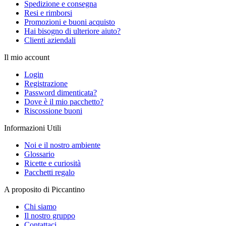
Spedizione e consegna
Resi e rimborsi
Promozioni e buoni acquisto
Hai bisogno di ulteriore aiuto?
Clienti aziendali
Il mio account
Login
Registrazione
Password dimenticata?
Dove è il mio pacchetto?
Riscossione buoni
Informazioni Utili
Noi e il nostro ambiente
Glossario
Ricette e curiosità
Pacchetti regalo
A proposito di Piccantino
Chi siamo
Il nostro gruppo
Contattaci