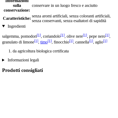
Informazioni
sulla
conservare in un luogo fresco e asciutto
conservazione:
senza aromi artificiali, senza coloranti artificiali,
Caratteristiche:
senza conservanti, senza esaltatori di sapidità
Ingredienti
[1]
[1]
[1]
[1]
salgemma, pomodori
, coriandolo
, olive nere
, pepe nero
,
[1]
[1]
[1]
[1]
[1]
granulato di limone
,
timo
, finocchio
, cannella
, aglio
da agricoltura biologica certificata
Informazioni legali
Prodotti consigliati