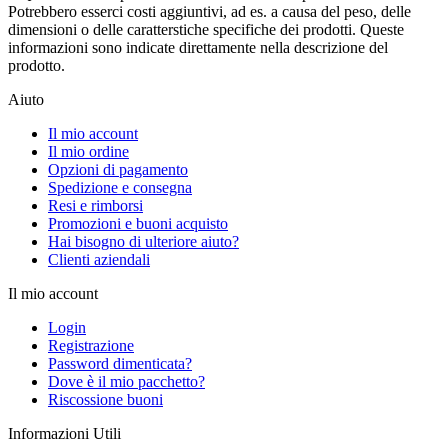
Potrebbero esserci costi aggiuntivi, ad es. a causa del peso, delle
dimensioni o delle caratterstiche specifiche dei prodotti. Queste
informazioni sono indicate direttamente nella descrizione del
prodotto.
Aiuto
Il mio account
Il mio ordine
Opzioni di pagamento
Spedizione e consegna
Resi e rimborsi
Promozioni e buoni acquisto
Hai bisogno di ulteriore aiuto?
Clienti aziendali
Il mio account
Login
Registrazione
Password dimenticata?
Dove è il mio pacchetto?
Riscossione buoni
Informazioni Utili