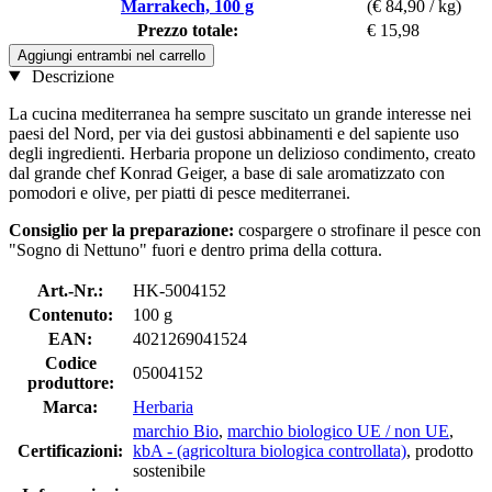
Marrakech, 100 g
(€ 84,90 / kg)
Prezzo totale:
€ 15,98
Aggiungi entrambi nel carrello
Descrizione
La cucina mediterranea ha sempre suscitato un grande interesse nei
paesi del Nord, per via dei gustosi abbinamenti e del sapiente uso
degli ingredienti. Herbaria propone un delizioso condimento, creato
dal grande chef Konrad Geiger, a base di sale aromatizzato con
pomodori e olive, per piatti di pesce mediterranei.
Consiglio per la preparazione:
cospargere o strofinare il pesce con
"Sogno di Nettuno" fuori e dentro prima della cottura.
Art.-Nr.:
HK-5004152
Contenuto:
100 g
EAN:
4021269041524
Codice
05004152
produttore:
Marca:
Herbaria
marchio Bio
,
marchio biologico UE / non UE
,
Certificazioni:
kbA - (agricoltura biologica controllata)
, prodotto
sostenibile