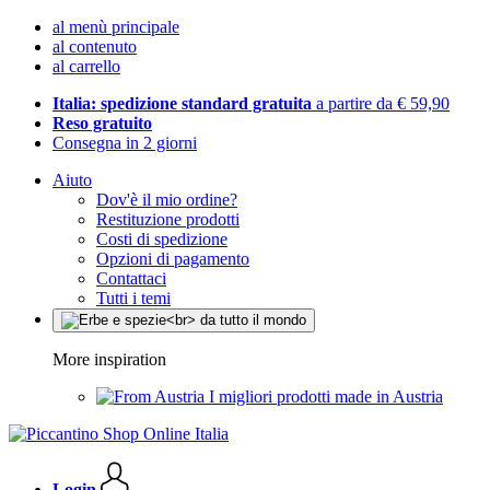
al menù principale
al contenuto
al carrello
Italia: spedizione standard gratuita
a partire da € 59,90
Reso gratuito
Consegna in 2 giorni
Aiuto
Dov'è il mio ordine?
Restituzione prodotti
Costi di spedizione
Opzioni di pagamento
Contattaci
Tutti i temi
More inspiration
I migliori prodotti made in Austria
Login