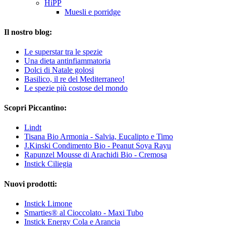
HiPP
Muesli e porridge
Il nostro blog:
Le superstar tra le spezie
Una dieta antinfiammatoria
Dolci di Natale golosi
Basilico, il re del Mediterraneo!
Le spezie più costose del mondo
Scopri Piccantino:
Lindt
Tisana Bio Armonia - Salvia, Eucalipto e Timo
J.Kinski Condimento Bio - Peanut Soya Rayu
Rapunzel Mousse di Arachidi Bio - Cremosa
Instick Ciliegia
Nuovi prodotti:
Instick Limone
Smarties® al Cioccolato - Maxi Tubo
Instick Energy Cola e Arancia