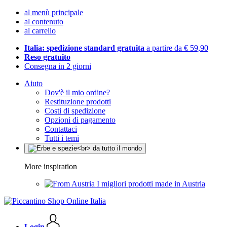
al menù principale
al contenuto
al carrello
Italia: spedizione standard gratuita
a partire da € 59,90
Reso gratuito
Consegna in 2 giorni
Aiuto
Dov'è il mio ordine?
Restituzione prodotti
Costi di spedizione
Opzioni di pagamento
Contattaci
Tutti i temi
More inspiration
I migliori prodotti made in Austria
Login