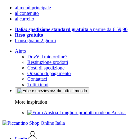
al menù principale
al contenuto
al carrello
Italia: spedizione standard gratuita
a partire da € 59,90
Reso gratuito
Consegna in 2 giorni
Aiuto
Dov'è il mio ordine?
Restituzione prodotti
Costi di spedizione
Opzioni di pagamento
Contattaci
Tutti i temi
More inspiration
I migliori prodotti made in Austria
Login