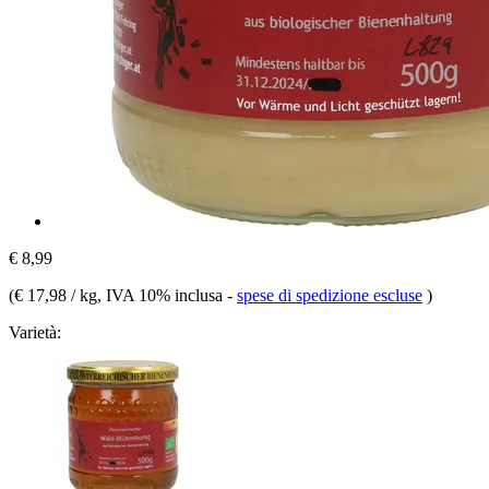
€ 8,99
(
€ 17,98 / kg
, IVA 10% inclusa
-
spese di spedizione escluse
)
Varietà: