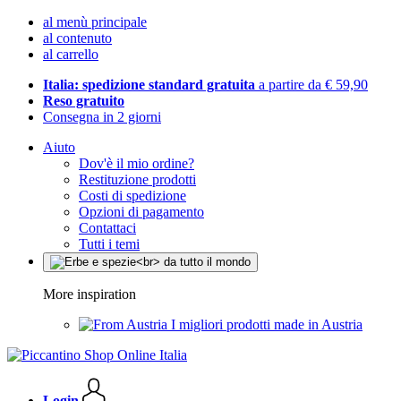
al menù principale
al contenuto
al carrello
Italia: spedizione standard gratuita
a partire da € 59,90
Reso gratuito
Consegna in 2 giorni
Aiuto
Dov'è il mio ordine?
Restituzione prodotti
Costi di spedizione
Opzioni di pagamento
Contattaci
Tutti i temi
More inspiration
I migliori prodotti made in Austria
Login