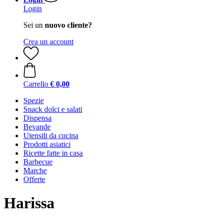
Login
Sei un
nuovo cliente?
Crea un account
Carrello
€ 0,00
Spezie
Snack dolci e salati
Dispensa
Bevande
Utensili da cucina
Prodotti asiatici
Ricette fatte in casa
Barbecue
Marche
Offerte
Harissa