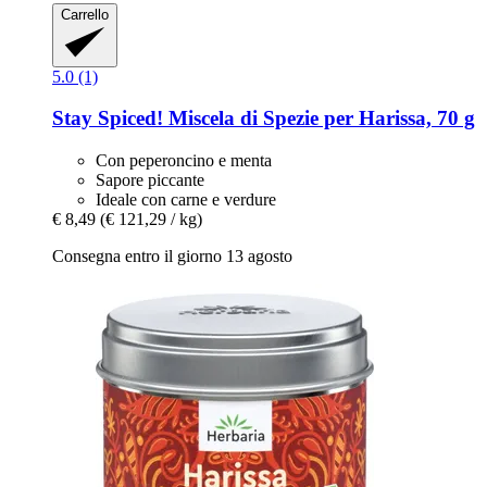
Carrello
5.0 (1)
Stay Spiced!
Miscela di Spezie per Harissa, 70 g
Con peperoncino e menta
Sapore piccante
Ideale con carne e verdure
€ 8,49
(€ 121,29 / kg)
Consegna entro il giorno 13 agosto