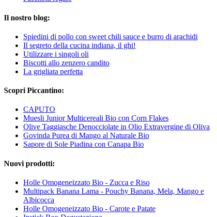
Il nostro blog:
Spiedini di pollo con sweet chili sauce e burro di arachidi
Il segreto della cucina indiana, il ghi!
Utilizzare i singoli oli
Biscotti allo zenzero candito
La grigliata perfetta
Scopri Piccantino:
CAPUTO
Muesli Junior Multicereali Bio con Corn Flakes
Olive Taggiasche Denocciolate in Olio Extravergine di Oliva
Govinda Purea di Mango al Naturale Bio
Sapore di Sole Piadina con Canapa Bio
Nuovi prodotti:
Holle Omogeneizzato Bio - Zucca e Riso
Multipack Banana Lama - Pouchy Banana, Mela, Mango e
Albicocca
Holle Omogeneizzato Bio - Carote e Patate