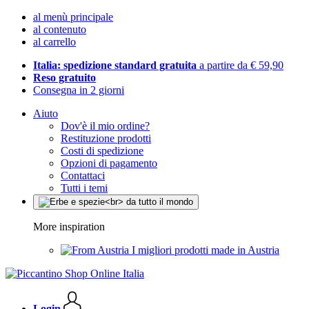
al menù principale
al contenuto
al carrello
Italia: spedizione standard gratuita
a partire da € 59,90
Reso gratuito
Consegna in 2 giorni
Aiuto
Dov'è il mio ordine?
Restituzione prodotti
Costi di spedizione
Opzioni di pagamento
Contattaci
Tutti i temi
More inspiration
I migliori prodotti made in Austria
Login