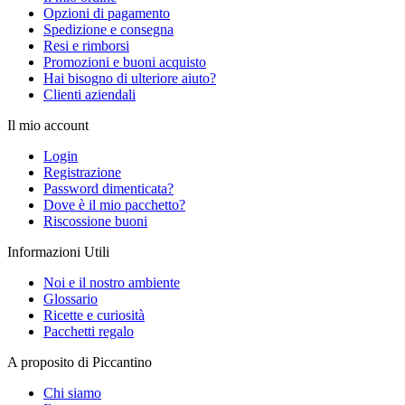
Opzioni di pagamento
Spedizione e consegna
Resi e rimborsi
Promozioni e buoni acquisto
Hai bisogno di ulteriore aiuto?
Clienti aziendali
Il mio account
Login
Registrazione
Password dimenticata?
Dove è il mio pacchetto?
Riscossione buoni
Informazioni Utili
Noi e il nostro ambiente
Glossario
Ricette e curiosità
Pacchetti regalo
A proposito di Piccantino
Chi siamo