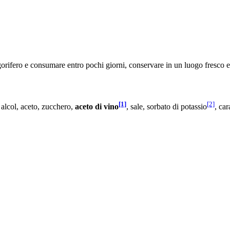
gorifero e consumare entro pochi giorni, conservare in un luogo fresco e a
[1]
[2]
lcol, aceto, zucchero,
aceto di vino
, sale, sorbato di potassio
, ca