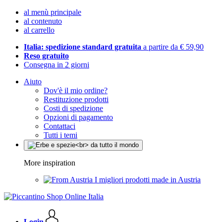
al menù principale
al contenuto
al carrello
Italia: spedizione standard gratuita
a partire da € 59,90
Reso gratuito
Consegna in 2 giorni
Aiuto
Dov'è il mio ordine?
Restituzione prodotti
Costi di spedizione
Opzioni di pagamento
Contattaci
Tutti i temi
More inspiration
I migliori prodotti made in Austria
Login