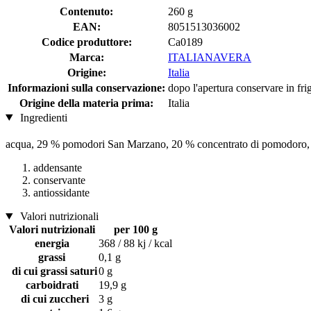
Contenuto:
260 g
EAN:
8051513036002
Codice produttore:
Ca0189
Marca:
ITALIANAVERA
Origine:
Italia
Informazioni sulla conservazione:
dopo l'apertura conservare in fri
Origine della materia prima:
Italia
Ingredienti
acqua, 29 % pomodori San Marzano, 20 % concentrato di pomodoro, a
addensante
conservante
antiossidante
Valori nutrizionali
Valori nutrizionali
per 100 g
energia
368 / 88 kj / kcal
grassi
0,1 g
di cui grassi saturi
0 g
carboidrati
19,9 g
di cui zuccheri
3 g