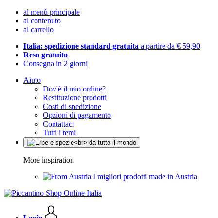
al menù principale
al contenuto
al carrello
Italia: spedizione standard gratuita
a partire da € 59,90
Reso gratuito
Consegna in 2 giorni
Aiuto
Dov'è il mio ordine?
Restituzione prodotti
Costi di spedizione
Opzioni di pagamento
Contattaci
Tutti i temi
More inspiration
I migliori prodotti made in Austria
Login