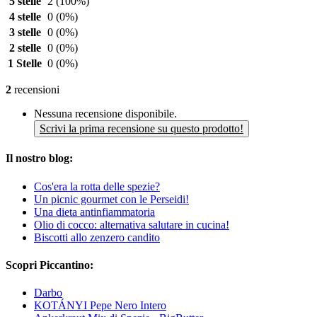
5 stelle
2
(100%)
4 stelle
0
(0%)
3 stelle
0
(0%)
2 stelle
0
(0%)
1 Stelle
0
(0%)
2
recensioni
Nessuna recensione disponibile.
Scrivi la prima recensione su questo prodotto!
Il nostro blog:
Cos'era la rotta delle spezie?
Un picnic gourmet con le Perseidi!
Una dieta antinfiammatoria
Olio di cocco: alternativa salutare in cucina!
Biscotti allo zenzero candito
Scopri Piccantino:
Darbo
KOTÁNYI Pepe Nero Intero