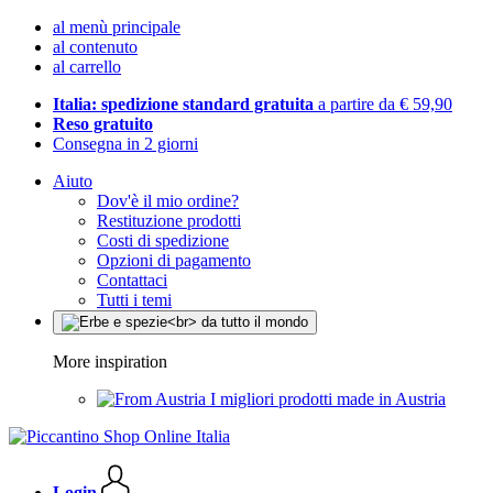
al menù principale
al contenuto
al carrello
Italia: spedizione standard gratuita
a partire da € 59,90
Reso gratuito
Consegna in 2 giorni
Aiuto
Dov'è il mio ordine?
Restituzione prodotti
Costi di spedizione
Opzioni di pagamento
Contattaci
Tutti i temi
More inspiration
I migliori prodotti made in Austria
Login