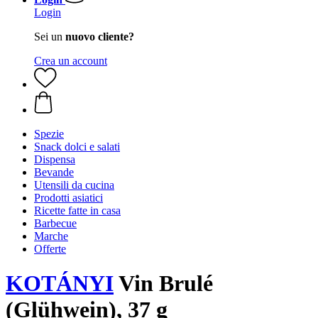
Login
Sei un
nuovo cliente?
Crea un account
Spezie
Snack dolci e salati
Dispensa
Bevande
Utensili da cucina
Prodotti asiatici
Ricette fatte in casa
Barbecue
Marche
Offerte
KOTÁNYI
Vin Brulé
(Glühwein), 37 g