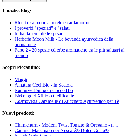
Il nostro blog:
Ricetta: salmone al miele e cardamomo
I proverbi "speziati" e "salati"
India, la terra delle spezie
Herbaria Moon Milk - La bevanda ayurvedica della
buonanotte
Parte 2 - 20 spezie ed erbe aromatiche tra le più salutari al
mondo
Scopri Piccantino:
Maggi
Alnatura Ceci Bio - In Scatola
Rapunzel Farina di Cocco Bio
Birkengold Xilitolo Gelificante
Cosmoveda Caramelle di Zucchero Ayurvedico per Tè
Nuovi prodotti:
Chimichurri - Modern Twist Tomato & Oregano - n. 1
Caramel Macchiato per Nescafé® Dolce Gusto®
Instick Mela Verde