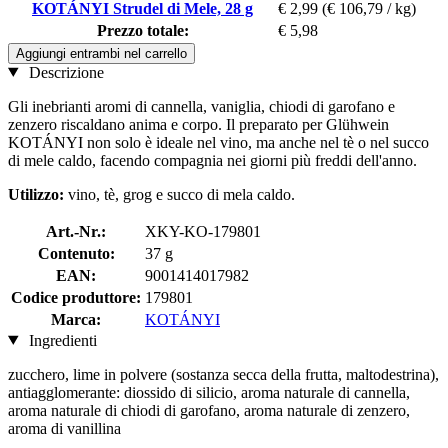
KOTÁNYI Strudel di Mele, 28 g
€ 2,99
(€ 106,79 / kg)
Prezzo totale:
€ 5,98
Aggiungi entrambi nel carrello
Descrizione
Gli inebrianti aromi di cannella, vaniglia, chiodi di garofano e
zenzero riscaldano anima e corpo. Il preparato per Glühwein
KOTÁNYI non solo è ideale nel vino, ma anche nel tè o nel succo
di mele caldo, facendo compagnia nei giorni più freddi dell'anno.
Utilizzo:
vino, tè, grog e succo di mela caldo.
Art.-Nr.:
XKY-KO-179801
Contenuto:
37 g
EAN:
9001414017982
Codice produttore:
179801
Marca:
KOTÁNYI
Ingredienti
zucchero, lime in polvere (sostanza secca della frutta, maltodestrina),
antiagglomerante: diossido di silicio, aroma naturale di cannella,
aroma naturale di chiodi di garofano, aroma naturale di zenzero,
aroma di vanillina