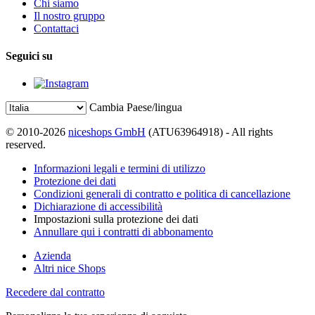
Chi siamo
Il nostro gruppo
Contattaci
Seguici su
Cambia Paese/lingua
© 2010-2026
niceshops GmbH
(ATU63964918) - All rights
reserved.
Informazioni legali e termini di utilizzo
Protezione dei dati
Condizioni generali di contratto e politica di cancellazione
Dichiarazione di accessibilità
Impostazioni sulla protezione dei dati
Annullare qui i contratti di abbonamento
Azienda
Altri nice Shops
Recedere dal contratto