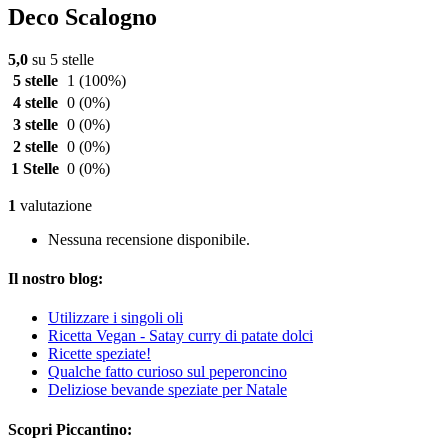
Deco Scalogno
5,0
su 5 stelle
5 stelle
1
(100%)
4 stelle
0
(0%)
3 stelle
0
(0%)
2 stelle
0
(0%)
1 Stelle
0
(0%)
1
valutazione
Nessuna recensione disponibile.
Il nostro blog:
Utilizzare i singoli oli
Ricetta Vegan - Satay curry di patate dolci
Ricette speziate!
Qualche fatto curioso sul peperoncino
Deliziose bevande speziate per Natale
Scopri Piccantino: