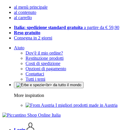
al menù principale
al contenuto
al carrello
Italia: spedizione standard gratuita
a partire da € 59,90
Reso gratuito
Consegna in 2 giorni
Aiuto
Dov'è il mio ordine?
Restituzione prodotti
Costi di spedizione
Opzioni di pagamento
Contattaci
Tutti i temi
More inspiration
I migliori prodotti made in Austria
Login