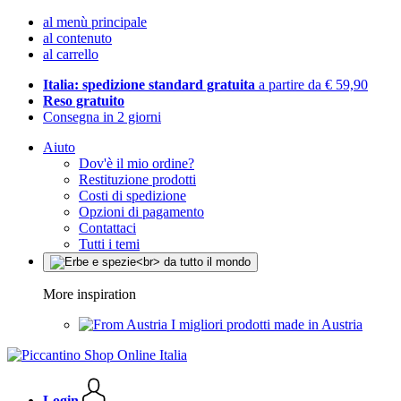
al menù principale
al contenuto
al carrello
Italia: spedizione standard gratuita
a partire da € 59,90
Reso gratuito
Consegna in 2 giorni
Aiuto
Dov'è il mio ordine?
Restituzione prodotti
Costi di spedizione
Opzioni di pagamento
Contattaci
Tutti i temi
More inspiration
I migliori prodotti made in Austria
Login