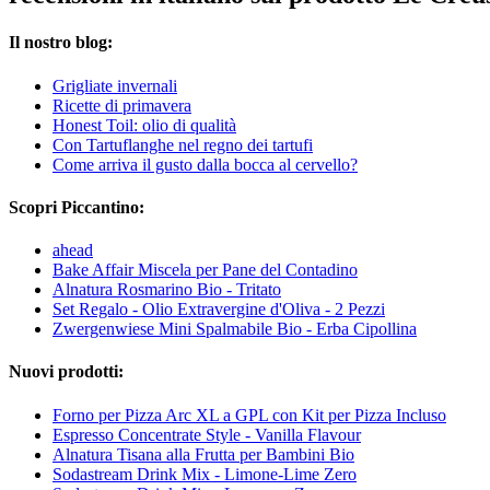
Il nostro blog:
Grigliate invernali
Ricette di primavera
Honest Toil: olio di qualità
Con Tartuflanghe nel regno dei tartufi
Come arriva il gusto dalla bocca al cervello?
Scopri Piccantino:
ahead
Bake Affair Miscela per Pane del Contadino
Alnatura Rosmarino Bio - Tritato
Set Regalo - Olio Extravergine d'Oliva - 2 Pezzi
Zwergenwiese Mini Spalmabile Bio - Erba Cipollina
Nuovi prodotti:
Forno per Pizza Arc XL a GPL con Kit per Pizza Incluso
Espresso Concentrate Style - Vanilla Flavour
Alnatura Tisana alla Frutta per Bambini Bio
Sodastream Drink Mix - Limone-Lime Zero