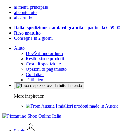
al menù principale
al contenuto
al carrello
Italia: spedizione standard gratuita
a partire da € 59,90
Reso gratuito
Consegna in 2 giorni
Aiuto
Dov'è il mio ordine?
Restituzione prodotti
Costi di spedizione
Opzioni di pagamento
Contattaci
Tutti i temi
More inspiration
I migliori prodotti made in Austria
Login