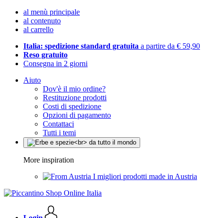
al menù principale
al contenuto
al carrello
Italia: spedizione standard gratuita
a partire da € 59,90
Reso gratuito
Consegna in 2 giorni
Aiuto
Dov'è il mio ordine?
Restituzione prodotti
Costi di spedizione
Opzioni di pagamento
Contattaci
Tutti i temi
More inspiration
I migliori prodotti made in Austria
Login