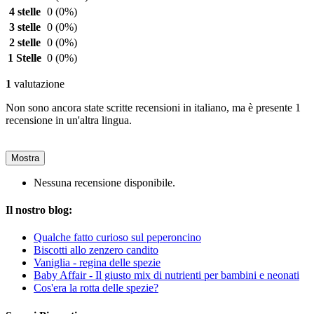
4 stelle
0
(0%)
3 stelle
0
(0%)
2 stelle
0
(0%)
1 Stelle
0
(0%)
1
valutazione
Non sono ancora state scritte recensioni in italiano, ma è presente 1
recensione in un'altra lingua.
Mostra
Nessuna recensione disponibile.
Il nostro blog:
Qualche fatto curioso sul peperoncino
Biscotti allo zenzero candito
Vaniglia - regina delle spezie
Baby Affair - Il giusto mix di nutrienti per bambini e neonati
Cos'era la rotta delle spezie?