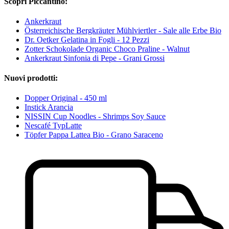
Scopri Piccantino:
Ankerkraut
Österreichische Bergkräuter Mühlviertler - Sale alle Erbe Bio
Dr. Oetker Gelatina in Fogli - 12 Pezzi
Zotter Schokolade Organic Choco Praline - Walnut
Ankerkraut Sinfonia di Pepe - Grani Grossi
Nuovi prodotti:
Dopper Original - 450 ml
Instick Arancia
NISSIN Cup Noodles - Shrimps Soy Sauce
Nescafé TypLatte
Töpfer Pappa Lattea Bio - Grano Saraceno