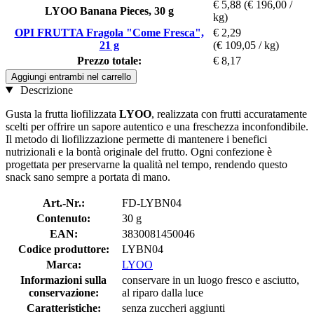
€ 5,88
(€ 196,00 /
LYOO Banana Pieces, 30 g
kg)
OPI FRUTTA Fragola "Come Fresca",
€ 2,29
21 g
(€ 109,05 / kg)
Prezzo totale:
€ 8,17
Aggiungi entrambi nel carrello
Descrizione
Gusta la frutta liofilizzata
LYOO
, realizzata con frutti accuratamente
scelti per offrire un sapore autentico e una freschezza inconfondibile.
Il metodo di liofilizzazione permette di mantenere i benefici
nutrizionali e la bontà originale del frutto. Ogni confezione è
progettata per preservarne la qualità nel tempo, rendendo questo
snack sano sempre a portata di mano.
Art.-Nr.:
FD-LYBN04
Contenuto:
30 g
EAN:
3830081450046
Codice produttore:
LYBN04
Marca:
LYOO
Informazioni sulla
conservare in un luogo fresco e asciutto,
conservazione:
al riparo dalla luce
Caratteristiche:
senza zuccheri aggiunti