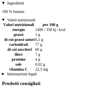
Ingredienti
100 % banana
Valori nutrizionali
Valori nutrizionali
per 100 g
energia
1499 / 358 kj / kcal
grassi
1 g
di cui grassi saturi
0,1 g
carboidrati
77 g
di cui zuccheri
60 g
fibre
7 g
proteine
4 g
sale
0,02 g
vitamina C
22,5 mg
Informazioni legali
Prodotti consigliati