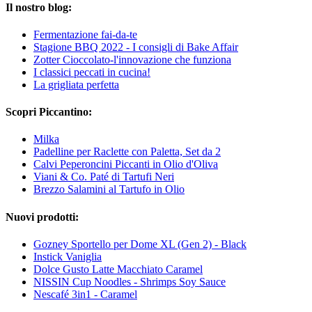
Il nostro blog:
Fermentazione fai-da-te
Stagione BBQ 2022 - I consigli di Bake Affair
Zotter Cioccolato-l'innovazione che funziona
I classici peccati in cucina!
La grigliata perfetta
Scopri Piccantino:
Milka
Padelline per Raclette con Paletta, Set da 2
Calvi Peperoncini Piccanti in Olio d'Oliva
Viani & Co. Paté di Tartufi Neri
Brezzo Salamini al Tartufo in Olio
Nuovi prodotti:
Gozney Sportello per Dome XL (Gen 2) - Black
Instick Vaniglia
Dolce Gusto Latte Macchiato Caramel
NISSIN Cup Noodles - Shrimps Soy Sauce
Nescafé 3in1 - Caramel