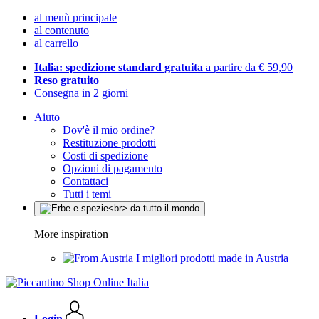
al menù principale
al contenuto
al carrello
Italia: spedizione standard gratuita
a partire da € 59,90
Reso gratuito
Consegna in 2 giorni
Aiuto
Dov'è il mio ordine?
Restituzione prodotti
Costi di spedizione
Opzioni di pagamento
Contattaci
Tutti i temi
More inspiration
I migliori prodotti made in Austria
Login