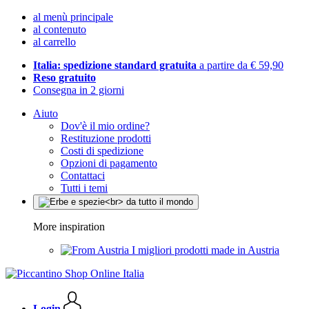
al menù principale
al contenuto
al carrello
Italia: spedizione standard gratuita
a partire da € 59,90
Reso gratuito
Consegna in 2 giorni
Aiuto
Dov'è il mio ordine?
Restituzione prodotti
Costi di spedizione
Opzioni di pagamento
Contattaci
Tutti i temi
More inspiration
I migliori prodotti made in Austria
Login