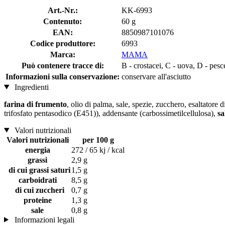
Art.-Nr.:
KK-6993
Contenuto:
60 g
EAN:
8850987101076
Codice produttore:
6993
Marca:
MAMA
Può contenere tracce di:
B - crostacei, C - uova, D - pesce
Informazioni sulla conservazione:
conservare all'asciutto
Ingredienti
farina di frumento
, olio di palma, sale, spezie, zucchero, esaltatore
trifosfato pentasodico (E451)), addensante (carbossimetilcellulosa),
sa
Valori nutrizionali
Valori nutrizionali
per 100 g
energia
272 / 65 kj / kcal
grassi
2,9 g
di cui grassi saturi
1,5 g
carboidrati
8,5 g
di cui zuccheri
0,7 g
proteine
1,3 g
sale
0,8 g
Informazioni legali