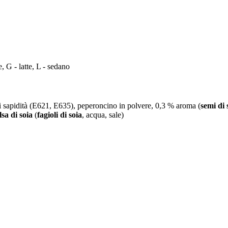
, G - latte, L - sedano
 di sapidità (E621, E635), peperoncino in polvere, 0,3 % aroma (
semi di
lsa di soia
(
fagioli di soia
, acqua, sale)