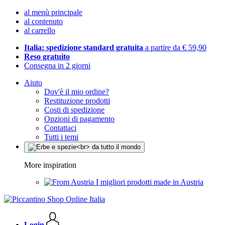
al menù principale
al contenuto
al carrello
Italia: spedizione standard gratuita
a partire da € 59,90
Reso gratuito
Consegna in 2 giorni
Aiuto
Dov'è il mio ordine?
Restituzione prodotti
Costi di spedizione
Opzioni di pagamento
Contattaci
Tutti i temi
More inspiration
I migliori prodotti made in Austria
Login