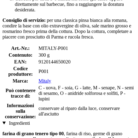
direttamente sul barbecue, fino a raggiungere la doratura
desiderata.
Consiglio di servizio:
per una classica pinsa bianca alla romana,
condire la base con olio extravergine di oliva, sale marino grosso e
rosmarino fresco prima della cottura. Dopo la cottura, completare a
piacere con prosciutto di Parma e rucola fresca.
Art.-Nr.:
MITALY-P001
Contenuto:
300 g
EAN:
9120144650020
Codice
P001
produttore:
Marca:
Mitaly
C - uova, F - soia, G - latte, M - senape, N - semi
Può contenere
di sesamo, O - anidride solforosa e solfiti, P -
tracce di:
lupini
Informazioni
conservare al riparo dalla luce, conservare
sulla
all'asciutto
conservazione:
Ingredienti
farina di grano tenero tipo 00
, farina di riso, germe di grano