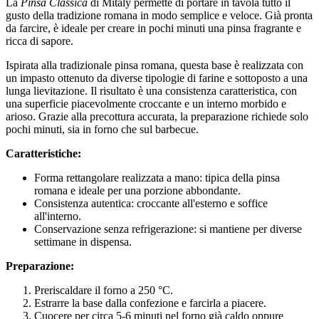
La
Pinsa Classica
di Mitaly permette di portare in tavola tutto il
gusto della tradizione romana in modo semplice e veloce. Già pronta
da farcire, è ideale per creare in pochi minuti una pinsa fragrante e
ricca di sapore.
Ispirata alla tradizionale pinsa romana, questa base è realizzata con
un impasto ottenuto da diverse tipologie di farine e sottoposto a una
lunga lievitazione. Il risultato è una consistenza caratteristica, con
una superficie piacevolmente croccante e un interno morbido e
arioso. Grazie alla precottura accurata, la preparazione richiede solo
pochi minuti, sia in forno che sul barbecue.
Caratteristiche:
Forma rettangolare realizzata a mano: tipica della pinsa
romana e ideale per una porzione abbondante.
Consistenza autentica: croccante all'esterno e soffice
all'interno.
Conservazione senza refrigerazione: si mantiene per diverse
settimane in dispensa.
Preparazione:
Preriscaldare il forno a 250 °C.
Estrarre la base dalla confezione e farcirla a piacere.
Cuocere per circa 5-6 minuti nel forno già caldo oppure