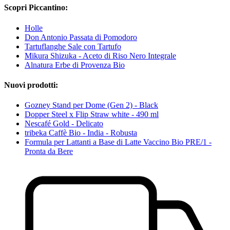
Scopri Piccantino:
Holle
Don Antonio Passata di Pomodoro
Tartuflanghe Sale con Tartufo
Mikura Shizuka - Aceto di Riso Nero Integrale
Alnatura Erbe di Provenza Bio
Nuovi prodotti:
Gozney Stand per Dome (Gen 2) - Black
Dopper Steel x Flip Straw white - 490 ml
Nescafé Gold - Delicato
tribeka Caffè Bio - India - Robusta
Formula per Lattanti a Base di Latte Vaccino Bio PRE/1 -
Pronta da Bere