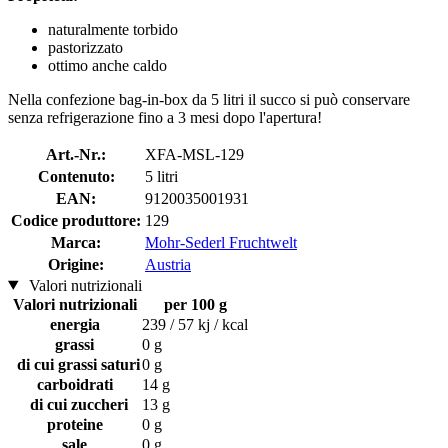
naturalmente torbido
pastorizzato
ottimo anche caldo
Nella confezione bag-in-box da 5 litri il succo si può conservare
senza refrigerazione fino a 3 mesi dopo l'apertura!
Art.-Nr.:
XFA-MSL-129
Contenuto:
5 litri
EAN:
9120035001931
Codice produttore:
129
Marca:
Mohr-Sederl Fruchtwelt
Origine:
Austria
Valori nutrizionali
Valori nutrizionali
per 100 g
energia
239 / 57 kj / kcal
grassi
0 g
di cui grassi saturi
0 g
carboidrati
14 g
di cui zuccheri
13 g
proteine
0 g
sale
0 g