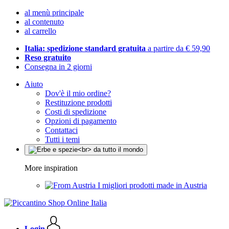
al menù principale
al contenuto
al carrello
Italia: spedizione standard gratuita
a partire da € 59,90
Reso gratuito
Consegna in 2 giorni
Aiuto
Dov'è il mio ordine?
Restituzione prodotti
Costi di spedizione
Opzioni di pagamento
Contattaci
Tutti i temi
More inspiration
I migliori prodotti made in Austria
Login