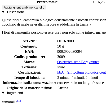
Prezzo totale:
€ 16,28
Aggiungi entrambi nel carrello
Descrizione
Questi fiori di camomilla biologica delicatamente essiccati conferisco
cucchiaio di miele ne esalta il sapore e addolcisce la tisana!).
I fiori di camomilla possono essere usati non solo come infuso, ma anc
Art.-Nr.:
OEB-3009
Contenuto:
50 g
EAN:
9002902030094
Codice produttore:
3009
Marca:
Österreichische Bergkräuter
Tè/tisana:
sfuso
Certificazioni:
kbA - (agricoltura biologica cont
Tempo di infusione:
3 minuti, 4 minuti, 5 minuti
Informazioni sulla conservazione:
conservare in un luogo fresco e a
Origine della materia prima:
Austria
Ingredienti
[1]
camomilla