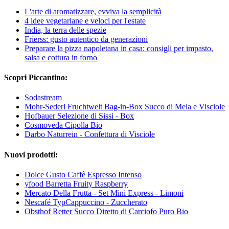
L'arte di aromatizzare, evviva la semplicità
4 idee vegetariane e veloci per l'estate
India, la terra delle spezie
Frierss: gusto autentico da generazioni
Preparare la pizza napoletana in casa: consigli per impasto,
salsa e cottura in forno
Scopri Piccantino:
Sodastream
Mohr-Sederl Fruchtwelt Bag-in-Box Succo di Mela e Visciole
Hofbauer Selezione di Sissi - Box
Cosmoveda Cipolla Bio
Darbo Naturrein - Confettura di Visciole
Nuovi prodotti:
Dolce Gusto Caffè Espresso Intenso
yfood Barretta Fruity Raspberry
Mercato Della Frutta - Set Mini Express - Limoni
Nescafé TypCappuccino - Zuccherato
Obsthof Retter Succo Diretto di Carciofo Puro Bio