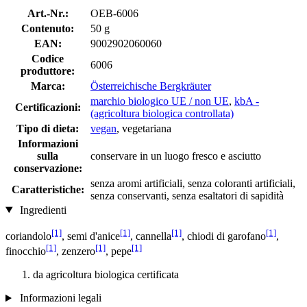
Art.-Nr.:
OEB-6006
Contenuto:
50 g
EAN:
9002902060060
Codice
6006
produttore:
Marca:
Österreichische Bergkräuter
marchio biologico UE / non UE
,
kbA -
Certificazioni:
(agricoltura biologica controllata)
Tipo di dieta:
vegan
, vegetariana
Informazioni
sulla
conservare in un luogo fresco e asciutto
conservazione:
senza aromi artificiali, senza coloranti artificiali,
Caratteristiche:
senza conservanti, senza esaltatori di sapidità
Ingredienti
[1]
[1]
[1]
[1]
coriandolo
, semi d'anice
, cannella
, chiodi di garofano
,
[1]
[1]
[1]
finocchio
, zenzero
, pepe
da agricoltura biologica certificata
Informazioni legali