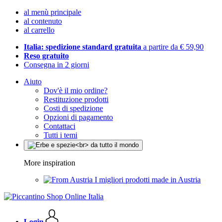
al menù principale
al contenuto
al carrello
Italia: spedizione standard gratuita
a partire da € 59,90
Reso gratuito
Consegna in 2 giorni
Aiuto
Dov'è il mio ordine?
Restituzione prodotti
Costi di spedizione
Opzioni di pagamento
Contattaci
Tutti i temi
More inspiration
I migliori prodotti made in Austria
Login