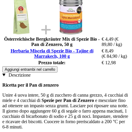
Österreichische Bergkräuter Mix di Spezie Bio -
€ 4,49
(€
Pan di Zenzero, 50 g
89,80 / kg)
Herbaria Miscela di Spezie Bio - Tajine di
€ 8,49
Marrakech, 100 g
(€ 84,90 / kg)
Prezzo totale:
€ 12,98
Aggiungi entrambi nel carrello
Descrizione
Ricetta per il Pan di zenzero
Unire 4 uova intere, 50 g di zucchero di canna grezzo, 4 cucchiai di
miele e 4 cucchiai di
Spezie per Pan di Zenzero
e mescolare fino
ad ottenere un impasto senza grumi. Lasciare poi riposare una notte.
Il giorno dopo aggiungere 60 g di segale o farro appena macinati, 1
cucchiaio di bicarbonato di sodio e 25 g di noci. Impastare, stendere
e ricavare dei biscotti. Cuocere in forno preriscaldato a 200 °C per
6-8 minuti.