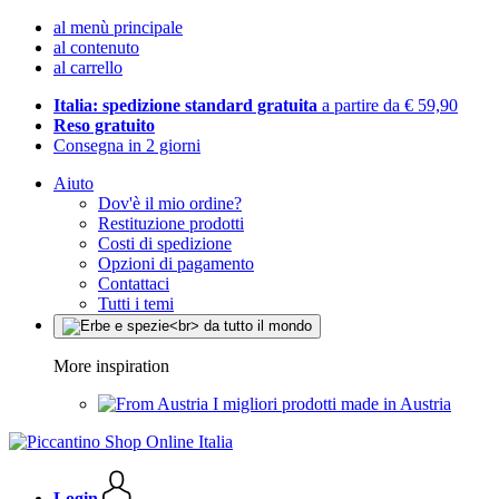
al menù principale
al contenuto
al carrello
Italia: spedizione standard gratuita
a partire da € 59,90
Reso gratuito
Consegna in 2 giorni
Aiuto
Dov'è il mio ordine?
Restituzione prodotti
Costi di spedizione
Opzioni di pagamento
Contattaci
Tutti i temi
More inspiration
I migliori prodotti made in Austria
Login