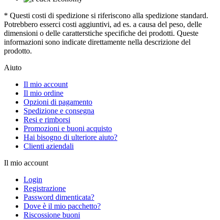
* Questi costi di spedizione si riferiscono alla spedizione standard.
Potrebbero esserci costi aggiuntivi, ad es. a causa del peso, delle
dimensioni o delle caratterstiche specifiche dei prodotti. Queste
informazioni sono indicate direttamente nella descrizione del
prodotto.
Aiuto
Il mio account
Il mio ordine
Opzioni di pagamento
Spedizione e consegna
Resi e rimborsi
Promozioni e buoni acquisto
Hai bisogno di ulteriore aiuto?
Clienti aziendali
Il mio account
Login
Registrazione
Password dimenticata?
Dove è il mio pacchetto?
Riscossione buoni