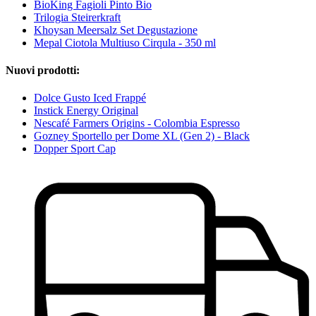
BioKing Fagioli Pinto Bio
Trilogia Steirerkraft
Khoysan Meersalz Set Degustazione
Mepal Ciotola Multiuso Cirqula - 350 ml
Nuovi prodotti:
Dolce Gusto Iced Frappé
Instick Energy Original
Nescafé Farmers Origins - Colombia Espresso
Gozney Sportello per Dome XL (Gen 2) - Black
Dopper Sport Cap