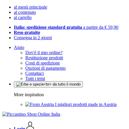
al menù principale
al contenuto
al carrello
Italia: spedizione standard gratuita
a partire da € 59,90
Reso gratuito
Consegna in 2 giorni
Aiuto
Dov'è il mio ordine?
Restituzione prodotti
Costi di spedizione
Opzioni di pagamento
Contattaci
Tutti i temi
More inspiration
I migliori prodotti made in Austria
Login