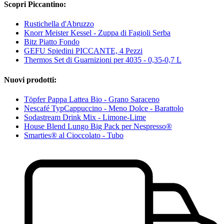
Scopri Piccantino:
Rustichella d'Abruzzo
Knorr Meister Kessel - Zuppa di Fagioli Serba
Bitz Piatto Fondo
GEFU Spiedini PICCANTE, 4 Pezzi
Thermos Set di Guarnizioni per 4035 - 0,35-0,7 L
Nuovi prodotti:
Töpfer Pappa Lattea Bio - Grano Saraceno
Nescafé TypCappuccino - Meno Dolce - Barattolo
Sodastream Drink Mix - Limone-Lime
House Blend Lungo Big Pack per Nespresso®
Smarties® al Cioccolato - Tubo