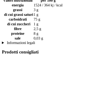
Valori nutrizionali
per 100 g
energia
1524 / 364 kj / kcal
grassi
3 g
di cui grassi saturi
1 g
carboidrati
75 g
di cui zuccheri
1 g
fibre
2,5 g
proteine
8 g
sale
0,03 g
Informazioni legali
Prodotti consigliati