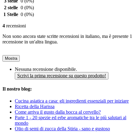
3 stelle
0
(0%)
2 stelle
0
(0%)
1 Stelle
0
(0%)
4
recensioni
Non sono ancora state scritte recensioni in italiano, ma è presente 1
recensione in un'altra lingua.
Mostra
Nessuna recensione disponibile.
Scrivi la prima recensione su questo prodotto!
Il nostro blog:
Cucina asiatica a casa: gli ingredienti essenziali per iniziare
Ricetta della Harissa
Come arriva il gusto dalla bocca al cervello?
Parte 1 - 20 spezie ed erbe aromatiche tra le più salutari al
mondo
Olio di semi di zucca della Stiria - sano e gustoso