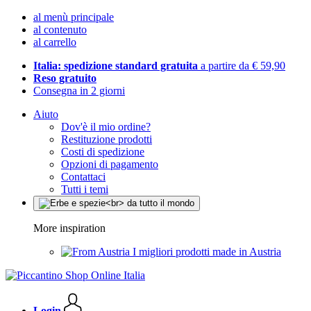
al menù principale
al contenuto
al carrello
Italia: spedizione standard gratuita
a partire da € 59,90
Reso gratuito
Consegna in 2 giorni
Aiuto
Dov'è il mio ordine?
Restituzione prodotti
Costi di spedizione
Opzioni di pagamento
Contattaci
Tutti i temi
More inspiration
I migliori prodotti made in Austria
Login