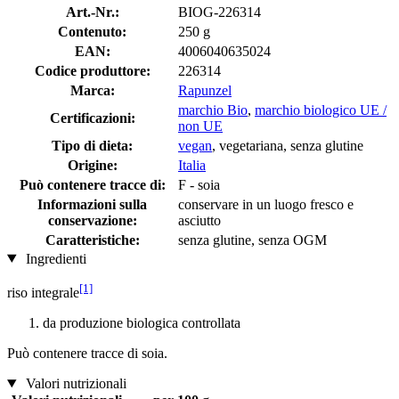
Art.-Nr.:
BIOG-226314
Contenuto:
250 g
EAN:
4006040635024
Codice produttore:
226314
Marca:
Rapunzel
marchio Bio
,
marchio biologico UE /
Certificazioni:
non UE
Tipo di dieta:
vegan
, vegetariana, senza glutine
Origine:
Italia
Può contenere tracce di:
F - soia
Informazioni sulla
conservare in un luogo fresco e
conservazione:
asciutto
Caratteristiche:
senza glutine, senza OGM
Ingredienti
[1]
riso integrale
da produzione biologica controllata
Può contenere tracce di soia.
Valori nutrizionali