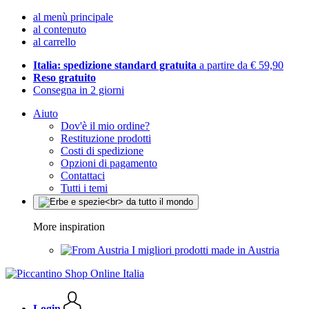
al menù principale
al contenuto
al carrello
Italia: spedizione standard gratuita
a partire da € 59,90
Reso gratuito
Consegna in 2 giorni
Aiuto
Dov'è il mio ordine?
Restituzione prodotti
Costi di spedizione
Opzioni di pagamento
Contattaci
Tutti i temi
More inspiration
I migliori prodotti made in Austria
Login