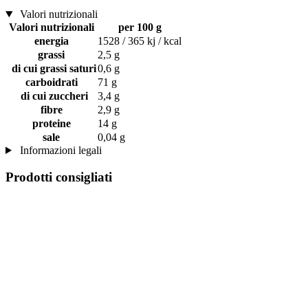
Valori nutrizionali
Valori nutrizionali
per 100 g
energia
1528 / 365 kj / kcal
grassi
2,5 g
di cui grassi saturi
0,6 g
carboidrati
71 g
di cui zuccheri
3,4 g
fibre
2,9 g
proteine
14 g
sale
0,04 g
Informazioni legali
Prodotti consigliati