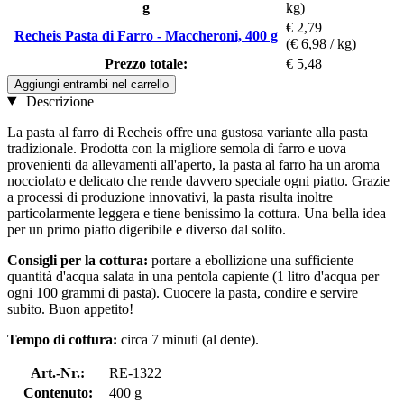
g
kg)
€ 2,79
Recheis Pasta di Farro - Maccheroni, 400 g
(€ 6,98 / kg)
Prezzo totale:
€ 5,48
Aggiungi entrambi nel carrello
Descrizione
La pasta al farro di Recheis offre una gustosa variante alla pasta
tradizionale. Prodotta con la migliore semola di farro e uova
provenienti da allevamenti all'aperto, la pasta al farro ha un aroma
nocciolato e delicato che rende davvero speciale ogni piatto. Grazie
a processi di produzione innovativi, la pasta risulta inoltre
particolarmente leggera e tiene benissimo la cottura. Una bella idea
per un primo piatto digeribile e diverso dal solito.
Consigli per la cottura:
portare a ebollizione una sufficiente
quantità d'acqua salata in una pentola capiente (1 litro d'acqua per
ogni 100 grammi di pasta). Cuocere la pasta, condire e servire
subito. Buon appetito!
Tempo di cottura:
circa 7 minuti (al dente).
Art.-Nr.:
RE-1322
Contenuto:
400 g