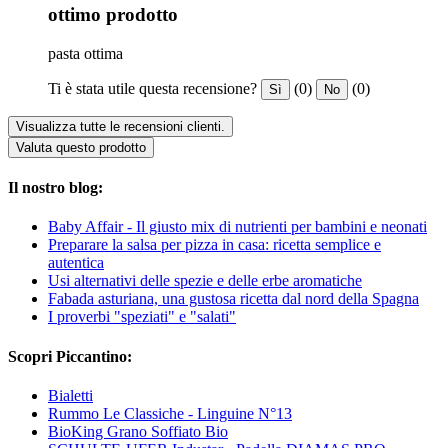
ottimo prodotto
pasta ottima
Ti è stata utile questa recensione?
(0)
(0)
Sì
No
Visualizza tutte le recensioni clienti.
Valuta questo prodotto
Il nostro blog:
Baby Affair - Il giusto mix di nutrienti per bambini e neonati
Preparare la salsa per pizza in casa: ricetta semplice e
autentica
Usi alternativi delle spezie e delle erbe aromatiche
Fabada asturiana, una gustosa ricetta dal nord della Spagna
I proverbi "speziati" e "salati"
Scopri Piccantino:
Bialetti
Rummo Le Classiche - Linguine N°13
BioKing Grano Soffiato Bio