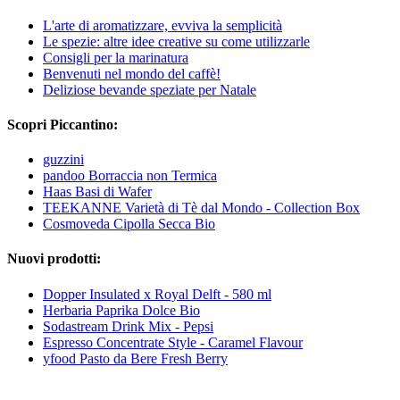
L'arte di aromatizzare, evviva la semplicità
Le spezie: altre idee creative su come utilizzarle
Consigli per la marinatura
Benvenuti nel mondo del caffè!
Deliziose bevande speziate per Natale
Scopri Piccantino:
guzzini
pandoo Borraccia non Termica
Haas Basi di Wafer
TEEKANNE Varietà di Tè dal Mondo - Collection Box
Cosmoveda Cipolla Secca Bio
Nuovi prodotti:
Dopper Insulated x Royal Delft - 580 ml
Herbaria Paprika Dolce Bio
Sodastream Drink Mix - Pepsi
Espresso Concentrate Style - Caramel Flavour
yfood Pasto da Bere Fresh Berry