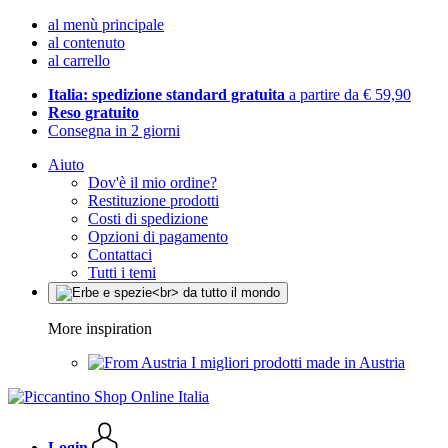
al menù principale
al contenuto
al carrello
Italia: spedizione standard gratuita
a partire da € 59,90
Reso gratuito
Consegna in 2 giorni
Aiuto
Dov'è il mio ordine?
Restituzione prodotti
Costi di spedizione
Opzioni di pagamento
Contattaci
Tutti i temi
More inspiration
I migliori prodotti made in Austria
Login