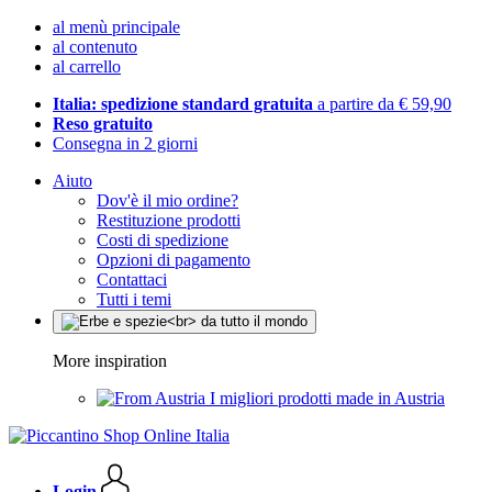
al menù principale
al contenuto
al carrello
Italia: spedizione standard gratuita
a partire da € 59,90
Reso gratuito
Consegna in 2 giorni
Aiuto
Dov'è il mio ordine?
Restituzione prodotti
Costi di spedizione
Opzioni di pagamento
Contattaci
Tutti i temi
More inspiration
I migliori prodotti made in Austria
Login