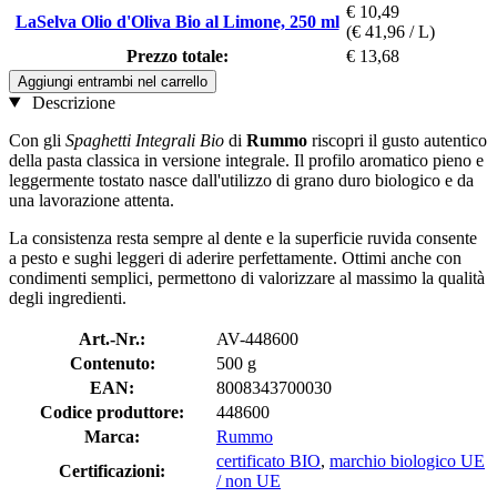
€ 10,49
LaSelva Olio d'Oliva Bio al Limone, 250 ml
(€ 41,96 / L)
Prezzo totale:
€ 13,68
Aggiungi entrambi nel carrello
Descrizione
Con gli
Spaghetti Integrali Bio
di
Rummo
riscopri il gusto autentico
della pasta classica in versione integrale. Il profilo aromatico pieno e
leggermente tostato nasce dall'utilizzo di grano duro biologico e da
una lavorazione attenta.
La consistenza resta sempre al dente e la superficie ruvida consente
a pesto e sughi leggeri di aderire perfettamente. Ottimi anche con
condimenti semplici, permettono di valorizzare al massimo la qualità
degli ingredienti.
Art.-Nr.:
AV-448600
Contenuto:
500 g
EAN:
8008343700030
Codice produttore:
448600
Marca:
Rummo
certificato BIO
,
marchio biologico UE
Certificazioni:
/ non UE