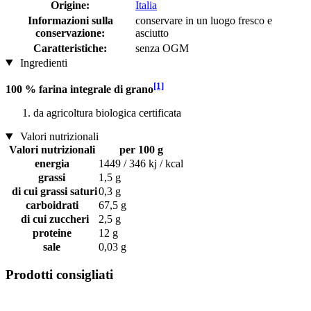
Origine:
Italia
Informazioni sulla
conservare in un luogo fresco e
conservazione:
asciutto
Caratteristiche:
senza OGM
Ingredienti
[1]
100 % farina integrale di grano
da agricoltura biologica certificata
Valori nutrizionali
Valori nutrizionali
per 100 g
energia
1449 / 346 kj / kcal
grassi
1,5 g
di cui grassi saturi
0,3 g
carboidrati
67,5 g
di cui zuccheri
2,5 g
proteine
12 g
sale
0,03 g
Prodotti consigliati