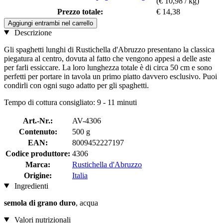
(€ 10,98 / kg)
Prezzo totale:
€ 14,38
Aggiungi entrambi nel carrello
Descrizione
Gli spaghetti lunghi di Rustichella d'Abruzzo presentano la classica
piegatura al centro, dovuta al fatto che vengono appesi a delle aste
per farli essiccare. La loro lunghezza totale è di circa 50 cm e sono
perfetti per portare in tavola un primo piatto davvero esclusivo. Puoi
condirli con ogni sugo adatto per gli spaghetti.
Tempo di cottura consigliato: 9 - 11 minuti
Art.-Nr.:
AV-4306
Contenuto:
500 g
EAN:
8009452227197
Codice produttore:
4306
Marca:
Rustichella d'Abruzzo
Origine:
Italia
Ingredienti
semola di grano duro
, acqua
Valori nutrizionali