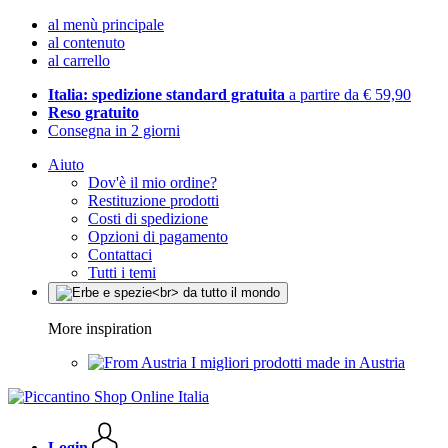
al menù principale
al contenuto
al carrello
Italia: spedizione standard gratuita
a partire da € 59,90
Reso gratuito
Consegna in 2 giorni
Aiuto
Dov'è il mio ordine?
Restituzione prodotti
Costi di spedizione
Opzioni di pagamento
Contattaci
Tutti i temi
More inspiration
I migliori prodotti made in Austria
Login