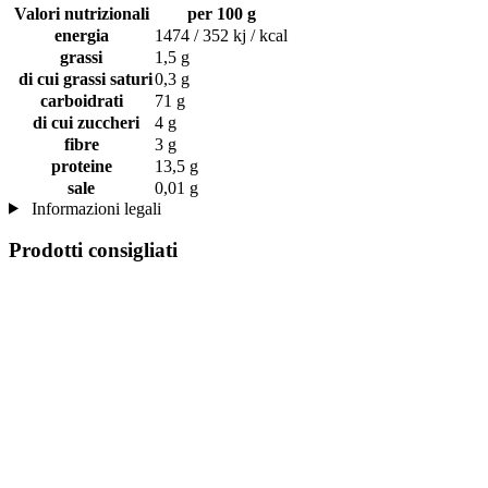
Valori nutrizionali
per 100 g
energia
1474 / 352 kj / kcal
grassi
1,5 g
di cui grassi saturi
0,3 g
carboidrati
71 g
di cui zuccheri
4 g
fibre
3 g
proteine
13,5 g
sale
0,01 g
Informazioni legali
Prodotti consigliati