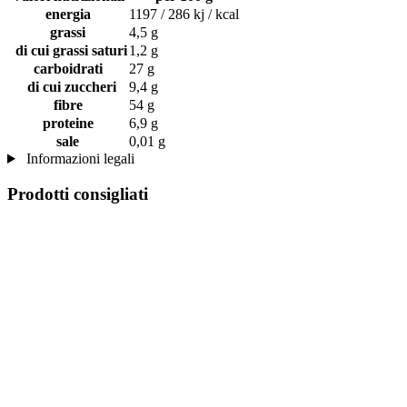
energia
1197 / 286 kj / kcal
grassi
4,5 g
di cui grassi saturi
1,2 g
carboidrati
27 g
di cui zuccheri
9,4 g
fibre
54 g
proteine
6,9 g
sale
0,01 g
Informazioni legali
Prodotti consigliati