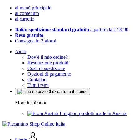
al menù principale
al contenuto
al carrello
Italia: spedizione standard gratuita
a partire da € 59,90
Reso gratuito
Consegna in 2 giorni
Aiuto
Dov'è il mio ordine?
Restituzione prodotti
Costi di spedizione
Opzioni di pagamento
Contattaci
Tutti i temi
More inspiration
I migliori prodotti made in Austria
Login