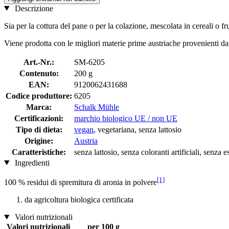
Descrizione
Sia per la cottura del pane o per la colazione, mescolata in cereali o fr
Viene prodotta con le migliori materie prime austriache provenienti da a
Art.-Nr.:
SM-6205
Contenuto:
200 g
EAN:
9120062431688
Codice produttore:
6205
Marca:
Schalk Mühle
Certificazioni:
marchio biologico UE / non UE
Tipo di dieta:
vegan
, vegetariana, senza lattosio
Origine:
Austria
Caratteristiche:
senza lattosio, senza coloranti artificiali, senza es
Ingredienti
[1]
100 % residui di spremitura di aronia in polvere
da agricoltura biologica certificata
Valori nutrizionali
Valori nutrizionali
per 100 g