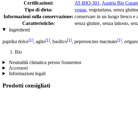
Certificazioni:
AT-BIO-301
,
Austria Bio Garant
Tipo di dieta:
vegan
, vegetariana, senza glutine
Informazioni sulla conservazione:
conservare in un luogo fresco e a
Caratteristiche:
senza glutine, senza lattosio, senz
Ingredienti
[1]
[1]
[1]
[1]
paprika dolce
, aglio
, basilico
, peperoncino macinato
, origan
Bio
Neutralità climatica presso Sonnentor
Accessori
Informazioni legali
Prodotti consigliati