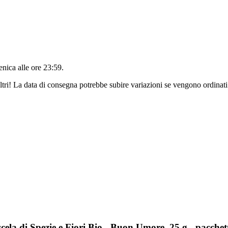
nica alle ore 23:59
.
ltri! La data di consegna potrebbe subire variazioni se vengono ordinati
ela di Spezie e Fiori Bio - Buon Umore, 25 g - pacchet