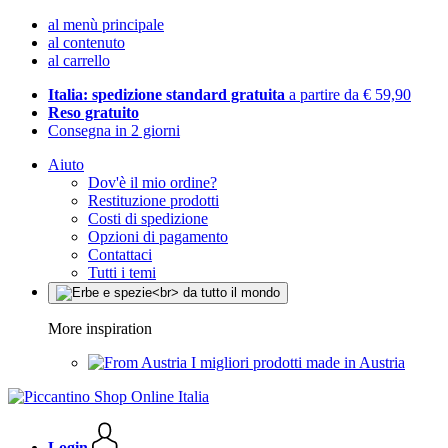
al menù principale
al contenuto
al carrello
Italia: spedizione standard gratuita
a partire da € 59,90
Reso gratuito
Consegna in 2 giorni
Aiuto
Dov'è il mio ordine?
Restituzione prodotti
Costi di spedizione
Opzioni di pagamento
Contattaci
Tutti i temi
More inspiration
I migliori prodotti made in Austria
Login