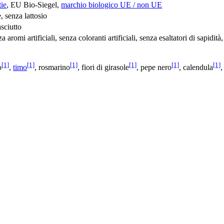
ie
, EU Bio-Siegel,
marchio biologico UE / non UE
, senza lattosio
sciutto
a aromi artificiali, senza coloranti artificiali, senza esaltatori di sapidi
[1]
[1]
[1]
[1]
[1]
[1]
o
,
timo
, rosmarino
, fiori di girasole
, pepe nero
, calendula
,