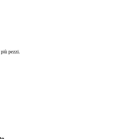
 più pezzi.
to